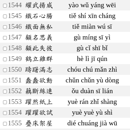
1544
耀武揚威
yào wǔ yáng wēi
1545
鐵石心腸
tiě shí xīn cháng
1546
鐵面無私
tiě miàn wú sī
1547
顧名思義
gù míng sī yì
1548
顧此失彼
gù cǐ shī bǐ
1549
鶴立雞群
hè lì jī qún
1550
躊躇滿志
chóu chú mǎn zhì
1551
蠢蠢欲動
chǔn chǔn yù dòng
1552
藕斷絲連
ǒu duàn sī lián
1553
躍然紙上
yuè rán zhǐ shàng
1554
躍躍欲試
yuè yuè yù shì
1555
疊床架屋
dié chuáng jià wū