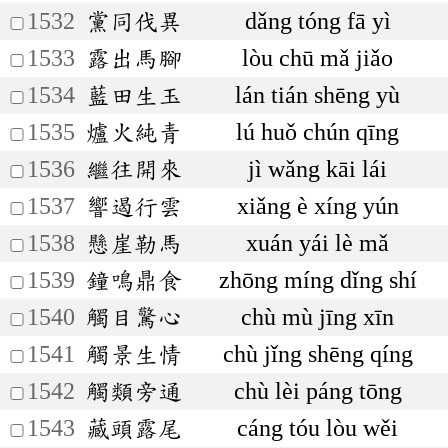
1532
黨同伐異
dǎng tóng fā yì
1533
露出馬腳
lòu chū mǎ jiǎo
1534
藍田生玉
lán tián shēng yù
1535
爐火純青
lú huǒ chún qīng
1536
繼往開來
jì wǎng kāi lái
1537
響遏行雲
xiǎng è xíng yún
1538
懸崖勒馬
xuán yái lè mǎ
1539
鐘鳴鼎食
zhōng míng dǐng shí
1540
觸目驚心
chù mù jīng xīn
1541
觸景生情
chù jǐng shēng qíng
1542
觸類旁通
chù lèi páng tōng
1543
藏頭露尾
cáng tóu lòu wěi