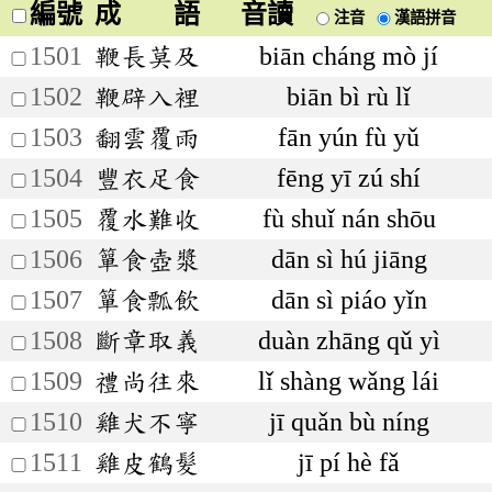
編號
成 語
音讀
注音
漢語拼音
1501
鞭長莫及
biān cháng mò jí
1502
鞭辟入裡
biān bì rù lǐ
1503
翻雲覆雨
fān yún fù yǔ
1504
豐衣足食
fēng yī zú shí
1505
覆水難收
fù shuǐ nán shōu
1506
簞食壺漿
dān sì hú jiāng
1507
簞食瓢飲
dān sì piáo yǐn
1508
斷章取義
duàn zhāng qǔ yì
1509
禮尚往來
lǐ shàng wǎng lái
1510
雞犬不寧
jī quǎn bù níng
1511
雞皮鶴髮
jī pí hè fǎ