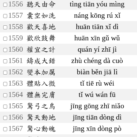
1556
聽天由命
tìng tiān yóu mìng
1557
囊空如洗
náng kōng rú xǐ
1558
歡天喜地
huān tiān xǐ dì
1559
歡欣鼓舞
huān xīn gǔ wǔ
1560
權宜之計
quán yí zhī jì
1561
鑄成大錯
zhù chéng dà cuò
1562
變本加厲
biàn běn jiā lì
1563
體貼入微
tǐ tiē rù wéi
1564
體無完膚
tǐ wú wán fū
1565
驚弓之鳥
jīng gōng zhī niǎo
1566
驚天動地
jīng tiān dòng dì
1567
驚心動魄
jīng xīn dòng pò