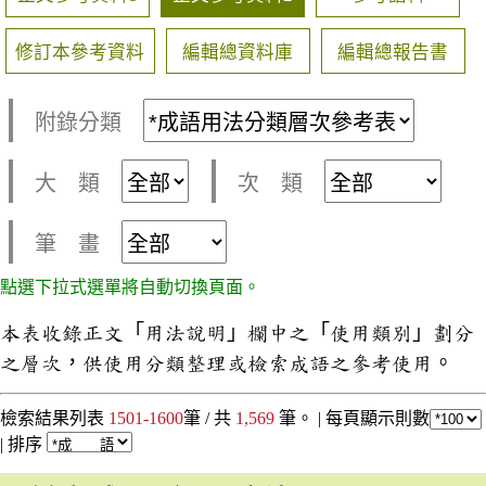
修訂本參考資料
編輯總資料庫
編輯總報告書
附錄分類
大 類
次 類
筆 畫
點選下拉式選單將自動切換頁面。
本表收錄正文「用法說明」欄中之「使用類別」劃分
之層次，供使用分類整理或檢索成語之參考使用。
檢索結果列表
1501-1600
筆 / 共
1,569
筆。 |
每頁顯示則數
|
排序