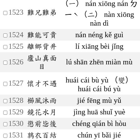
（一） nán xiōng nán ㄉ
1523
難兄難弟
ㄧˋ（二） nàn xiōng
nàn dì
1524
難能可貴
nán néng kě guì
1525
離鄉背井
lí xiāng bèi jǐng
廬山真面
1526
lú shān zhēn miàn mù
目
huái cái bù yù （變）
1527
懷才不遇
huái cái bú yù
1528
櫛風沐雨
jié fēng mù yǔ
1529
鏡花水月
jìng huā shuǐ yuè
1530
懲前毖後
chéng qián bì hòu
1531
鶉衣百結
chún yī bǎi jié