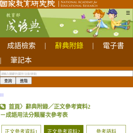
☰
成語檢索
|
辭典附錄
|
電子書
|
筆記本
:::
首頁
〉辭典附錄／正文參考資料2
－成語用法分類層次參考表
正文參考資料1
正文參考資料2
參考語料