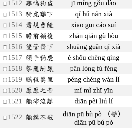
1512
雞鳴狗盜
jī míng gǒu dào
1513
騎虎難下
qí hǔ nán xià
1514
蕭規曹隨
xiāo guī cáo suí
1515
瞻前顧後
zhān qián gù hòu
1516
雙管齊下
shuāng guǎn qí xià
1517
額手稱慶
é shǒu chēng qìng
1518
攀龍附鳳
pān lóng fù fèng
1519
鵬程萬里
péng chéng wàn lǐ
1520
靡靡之音
mǐ mǐ zhī yīn
1521
顛沛流離
diān pèi liú lí
diān pū bù pò （變）
1522
顛撲不破
diān pū bú pò