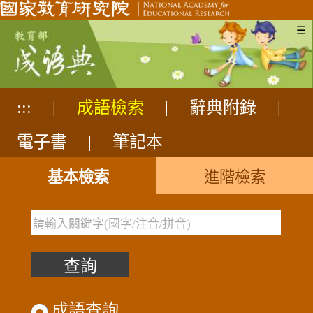
☰
:::
|
成語檢索
|
辭典附錄
|
成語查詢
電子書
|
筆記本
基本檢索
進階檢索
成語查詢