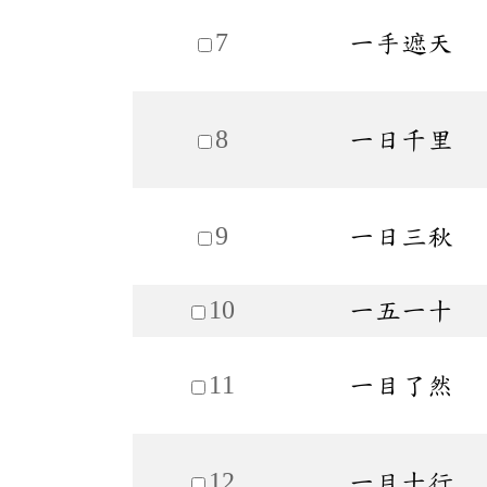
7
一手遮天
8
一日千里
9
一日三秋
10
一五一十
11
一目了然
12
一目十行