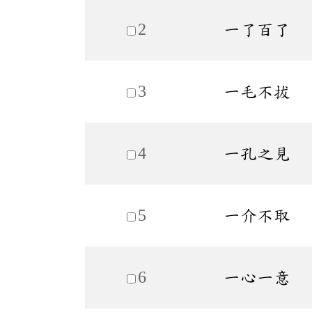
2
一了百了
3
一毛不拔
4
一孔之見
5
一介不取
6
一心一意