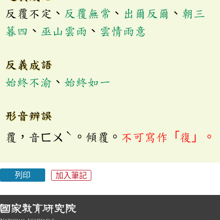
反覆不定、
反覆無常
、
出爾反爾
、
朝三
暮四
、
巫山雲雨
、
雲情雨意
反義成語
始終不渝
、
始終如一
形音辨誤
ˋ
覆，音ㄈㄨ
。傾覆。
不可寫作「復」。
列印
加入筆記