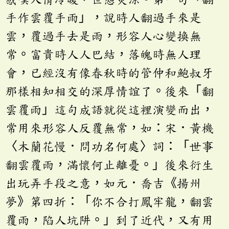
手作雲覆手雨」，說時人翻過手來是
雲，覆過手去是雨，形容人心變換無
常。富貴時人人巴結，落魄時無人理
會，已經沒有像春秋時的管仲和鮑叔牙
那樣相知相交的深厚情誼了。後來「翻
雲覆雨」這句成語就從這裡演變而出，
常用來形容人反覆無常，如：宋．黃機
〈木蘭花慢．問功名何處〉詞：「世事
翻雲覆雨，滿懷何止離憂。」後來衍生
出玩弄手段之意，如元．喬吉《揚州
夢》第四折：「你不合打鳳牢龍，翻雲
覆雨，陷人坑阱。」到了近代，又有用