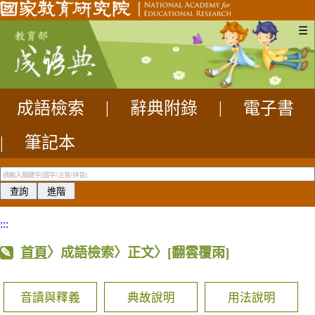
☰
成語檢索
|
辭典附錄
|
電子書
|
筆記本
:::
首頁
〉成語檢索〉正文〉
[翻雲覆雨]
音讀與釋義
典故說明
用法說明