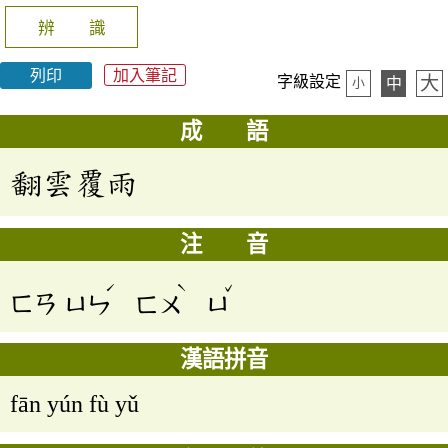
辨 識
列印
加入筆記
大
字級設定
中
小
成 語
翻雲覆雨
注 音
ˊ
ˋ
ˇ
ㄈㄢ
ㄩㄣ
ㄈㄨ
ㄩ
漢語拼音
fān yún fù yǔ