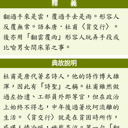
釋 義
翻過手來是雲，覆過手去是雨。形容人
反覆無常。語本唐．杜甫〈貧交行〉。
後亦用「翻雲覆雨」形容人玩弄手段或
比喻男女間床笫之事。
典故說明
杜甫是唐代著名詩人，他的詩作博大雄
渾，因此有「詩聖」之稱。杜甫雖然做
過左拾遺、工部員外郎等官，但在政治
上始終不得志，中年後過著坎坷流離的
生活。〈貧交行〉就是在貧困時所作，
感嘆人情冷暖，世態炎涼。第一句「翻