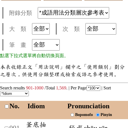
附錄分類
大 類
次 類
筆 畫
點選下拉式選單將自動切換頁面。
本表收錄正文「用法說明」欄中之「使用類別」劃分
之層次，供使用分類整理或檢索成語之參考使用。
Search results
901-1000
/Total
1,569
. |
Per Page
|
Sort
No.
Idiom
Pronunciation
Bopomofo
Pinyin
釜底抽
901
fǔ dǐ chōu xīn