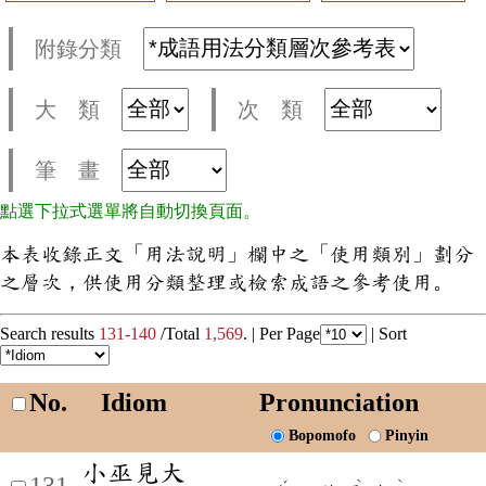
附錄分類
大 類
次 類
筆 畫
點選下拉式選單將自動切換頁面。
本表收錄正文「用法說明」欄中之「使用類別」劃分
之層次，供使用分類整理或檢索成語之參考使用。
Search results
131-140
/Total
1,569
. |
Per Page
|
Sort
No.
Idiom
Pronunciation
Bopomofo
Pinyin
小巫見大
131
ˇ
ˋ
ˋ