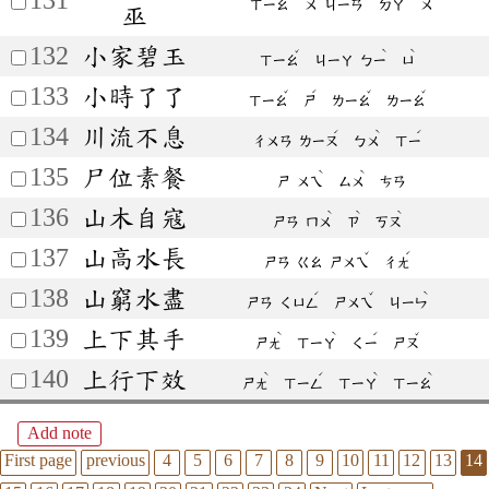
ㄒㄧㄠ
ㄨ
ㄐㄧㄢ
ㄉㄚ
ㄨ
巫
132
小家碧玉
ˇ
ˋ
ˋ
ㄒㄧㄠ
ㄐㄧㄚ
ㄅㄧ
ㄩ
133
小時了了
ˇ
ˊ
ˇ
ˇ
ㄒㄧㄠ
ㄕ
ㄌㄧㄠ
ㄌㄧㄠ
134
川流不息
ˊ
ˋ
ˊ
ㄔㄨㄢ
ㄌㄧㄡ
ㄅㄨ
ㄒㄧ
135
尸位素餐
ˋ
ˋ
ㄕ
ㄨㄟ
ㄙㄨ
ㄘㄢ
136
山木自寇
ˋ
ˋ
ˋ
ㄕㄢ
ㄇㄨ
ㄗ
ㄎㄡ
137
山高水長
ˇ
ˊ
ㄕㄢ
ㄍㄠ
ㄕㄨㄟ
ㄔㄤ
138
山窮水盡
ˊ
ˇ
ˋ
ㄕㄢ
ㄑㄩㄥ
ㄕㄨㄟ
ㄐㄧㄣ
139
上下其手
ˋ
ˋ
ˊ
ˇ
ㄕㄤ
ㄒㄧㄚ
ㄑㄧ
ㄕㄡ
140
上行下效
ˋ
ˊ
ˋ
ˋ
ㄕㄤ
ㄒㄧㄥ
ㄒㄧㄚ
ㄒㄧㄠ
Add note
First page
previous
4
5
6
7
8
9
10
11
12
13
14