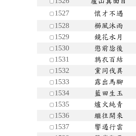
1526
廬山真面目
1527
懷才不遇
1528
櫛風沐雨
1529
鏡花水月
1530
懲前毖後
1531
鶉衣百結
1532
黨同伐異
1533
露出馬腳
1534
藍田生玉
1535
爐火純青
1536
繼往開來
1537
響遏行雲