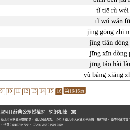
tǐ tiē rù wéi
tǐ wú wán f
jīng gōng zhī n
jīng tiān dòng
jīng xīn dòng 
jīng táo hài l
yù bàng xiāng z
9
10
11
12
13
14
15
16
第16/16頁
✉
私聲明
|
辭典公眾授權網
|
網網相連
|
1 新北市三峽區三樹路2號、
臺北院區地址：106011 臺北市大安區和平東路一段179號、
臺中院區地址：4
0、
傳真：(02)7740-7064、
TANet VoIP：9009-7890