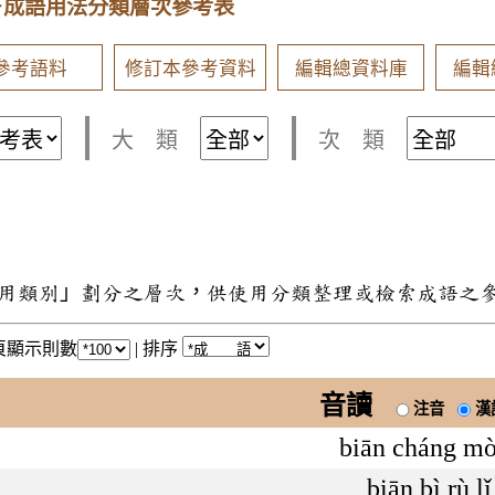
－成語用法分類層次參考表
參考語料
修訂本參考資料
編輯總資料庫
編輯
大 類
次 類
用類別」劃分之層次，供使用分類整理或檢索成語之
頁顯示則數
|
排序
音讀
注音
漢
biān cháng mò
biān bì rù lǐ