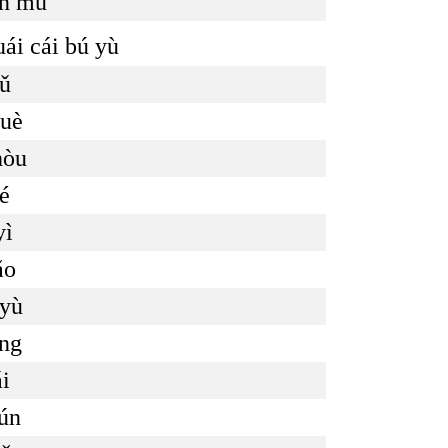
àn mù
i cái bú yù
yǔ
yuè
hòu
ié
yì
ǎo
 yù
īng
ái
yún