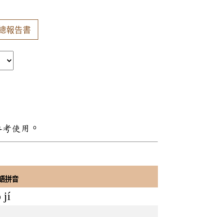
總報告書
參考使用。
語拼音
 jí