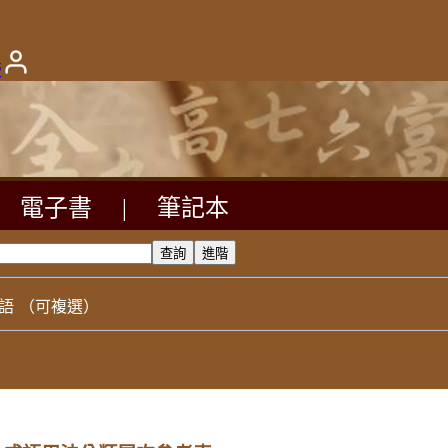
版
電子書
|
筆記本
語
（可複選）