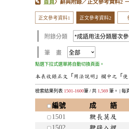
首頁
〉辭典附錄／正文參考資料2
正文參考資料1
正文參考資料2
附錄分類
筆 畫
點選下拉式選單將自動切換頁面。
本表收錄正文「用法說明」欄中之「使
檢索結果列表
1501-1600
筆 / 共
1,569
筆。 |
每
編號
成 語
1501
鞭長莫及
1502
鞭辟入裡