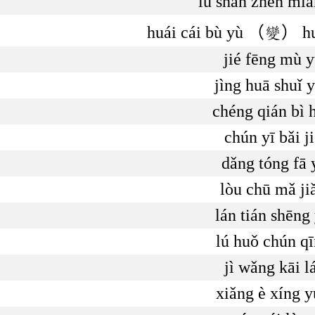
lú shān zhēn mi
huái cái bù yù （變） huá
jié fēng mù 
jìng huā shuǐ 
chéng qián bì 
chún yī bǎi j
dǎng tóng fā 
lòu chū mǎ ji
lán tián shēng
lú huǒ chún q
jì wǎng kāi l
xiǎng è xíng 