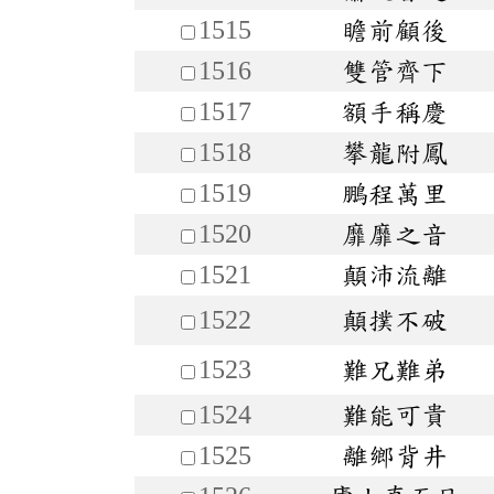
1515
瞻前顧後
1516
雙管齊下
1517
額手稱慶
1518
攀龍附鳳
1519
鵬程萬里
1520
靡靡之音
1521
顛沛流離
1522
顛撲不破
1523
難兄難弟
1524
難能可貴
1525
離鄉背井