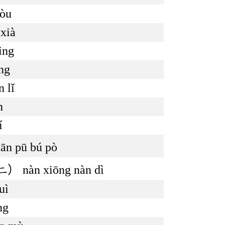
hòu
 xià
ìng
ng
 lǐ
n
í
ān pū bú pò
nàn xiōng nàn dì
uì
ng