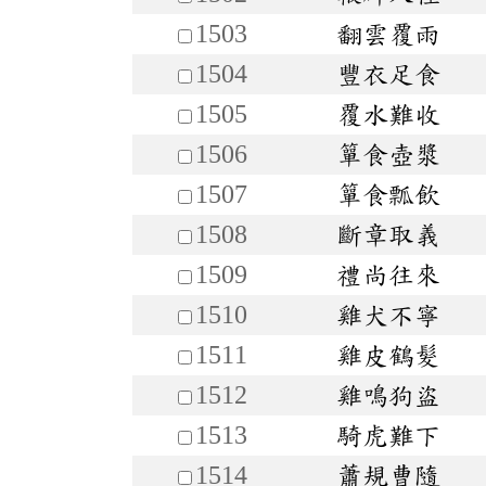
1503
翻雲覆雨
1504
豐衣足食
1505
覆水難收
1506
簞食壺漿
1507
簞食瓢飲
1508
斷章取義
1509
禮尚往來
1510
雞犬不寧
1511
雞皮鶴髮
1512
雞鳴狗盜
1513
騎虎難下
1514
蕭規曹隨