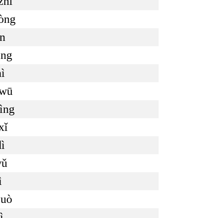
zhì
òng
án
àng
ì
 wū
ìng
xǐ
dì
wǔ
ì
cuò
ì