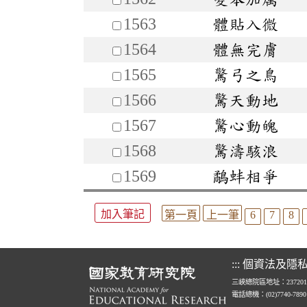
1563
體貼入微
1564
體無完膚
1565
驚弓之鳥
1566
驚天動地
1567
驚心動魄
1568
驚濤駭浪
1569
鷸蚌相爭
加入筆記
第一頁
上一筆
6
7
8
:::
個資法及隱
三峽總院區地址：23720
電話總機：(02)7740-789