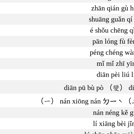
zhān qián gù 
shuāng guǎn qí
é shǒu chēng q
pān lóng fù fè
péng chéng wàn
mǐ mǐ zhī yī
diān pèi liú l
diān pū bù pò （變） di
（一） nán xiōng nán ㄉㄧˋ（二） 
nán néng kě g
lí xiāng bèi jǐ