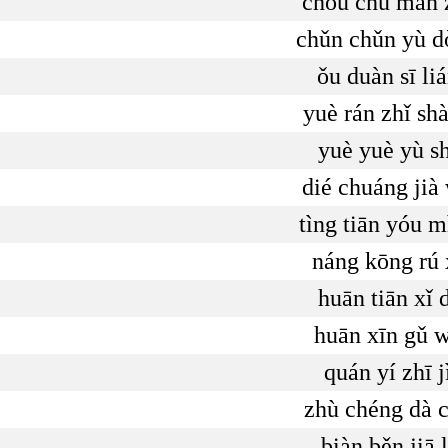
chóu chú mǎn 
chǔn chǔn yù d
ǒu duàn sī li
yuè rán zhǐ sh
yuè yuè yù sh
dié chuáng jià
tìng tiān yóu m
náng kōng rú 
huān tiān xǐ 
huān xīn gǔ 
quán yí zhī j
zhù chéng dà 
biàn běn jiā l