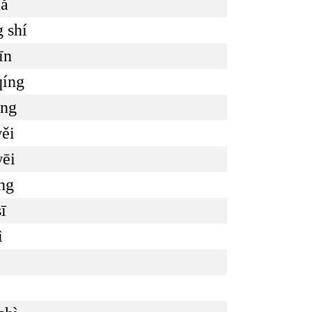
mǎ
 shí
īn
qíng
ōng
wěi
wēi
áng
ī
ì