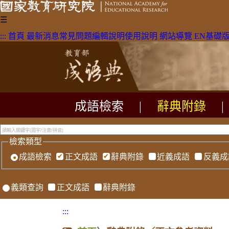
☰
:::
首頁
最新消息
常見問題
編輯說明
使用說明
網站導覽
EN
基礎
成語檢索
|
辭典附錄
|
檢索類型
成語檢索
正文成語
辭典附錄
近義成語
反義成
義類查詢
正文成語
辭典附錄
:::