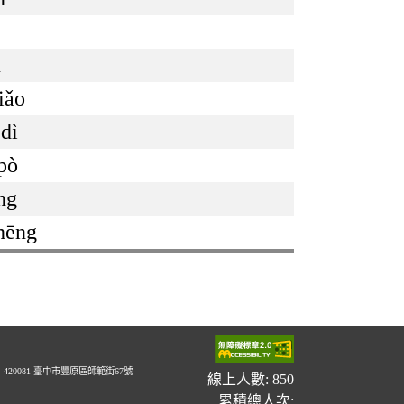
ū
iǎo
 dì
pò
àng
hēng
20081 臺中市豐原區師範街67號
線上人數: 850
累積總人次: