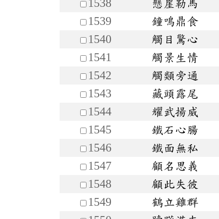
1538
懸崖勒馬
1539
鐘鳴鼎食
1540
觸目驚心
1541
觸景生情
1542
觸類旁通
1543
藏頭露尾
1544
耀武揚威
1545
鐵石心腸
1546
鐵面無私
1547
顧名思義
1548
顧此失彼
1549
鶴立雞群