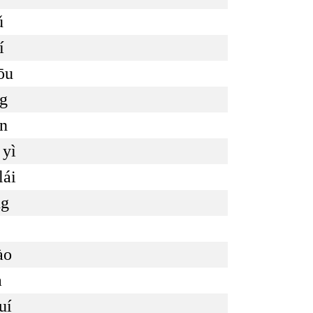
ǔ
í
ōu
ng
ǐn
 yì
lái
ng
ào
à
uí