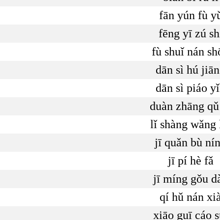
fān yún fù y
fēng yī zú sh
fù shuǐ nán sh
dān sì hú jiā
dān sì piáo y
duàn zhāng qǔ
lǐ shàng wǎng 
jī quǎn bù ní
jī pí hè fǎ
jī míng gǒu d
qí hǔ nán xi
xiāo guī cáo s