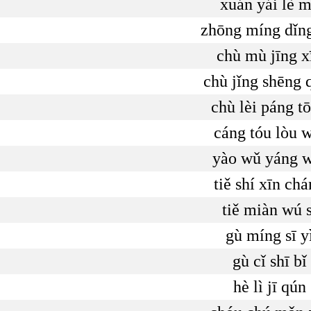
xuán yái lè 
zhōng míng dǐng
chù mù jīng x
chù jǐng shēng 
chù lèi páng t
cáng tóu lòu 
yào wǔ yáng 
tiě shí xīn ch
tiě miàn wú s
gù míng sī y
gù cǐ shī bǐ
hè lì jī qún