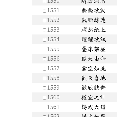
1550
躊躇滿志
1551
蠢蠢欲動
1552
藕斷絲連
1553
躍然紙上
1554
躍躍欲試
1555
疊床架屋
1556
聽天由命
1557
囊空如洗
1558
歡天喜地
1559
歡欣鼓舞
1560
權宜之計
1561
鑄成大錯
1562
變本加厲