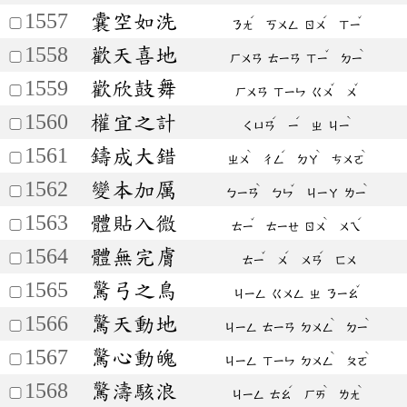
1557
囊空如洗
ˊ
ˊ
ˇ
ㄋㄤ
ㄎㄨㄥ
ㄖㄨ
ㄒㄧ
1558
歡天喜地
ˇ
ˋ
ㄏㄨㄢ
ㄊㄧㄢ
ㄒㄧ
ㄉㄧ
1559
歡欣鼓舞
ˇ
ˇ
ㄏㄨㄢ
ㄒㄧㄣ
ㄍㄨ
ㄨ
1560
權宜之計
ˊ
ˊ
ˋ
ㄑㄩㄢ
ㄧ
ㄓ
ㄐㄧ
1561
鑄成大錯
ˋ
ˊ
ˋ
ˋ
ㄓㄨ
ㄔㄥ
ㄉㄚ
ㄘㄨㄛ
1562
變本加厲
ˋ
ˇ
ˋ
ㄅㄧㄢ
ㄅㄣ
ㄐㄧㄚ
ㄌㄧ
1563
體貼入微
ˇ
ˋ
ˊ
ㄊㄧ
ㄊㄧㄝ
ㄖㄨ
ㄨㄟ
1564
體無完膚
ˇ
ˊ
ˊ
ㄊㄧ
ㄨ
ㄨㄢ
ㄈㄨ
1565
驚弓之鳥
ˇ
ㄐㄧㄥ
ㄍㄨㄥ
ㄓ
ㄋㄧㄠ
1566
驚天動地
ˋ
ˋ
ㄐㄧㄥ
ㄊㄧㄢ
ㄉㄨㄥ
ㄉㄧ
1567
驚心動魄
ˋ
ˋ
ㄐㄧㄥ
ㄒㄧㄣ
ㄉㄨㄥ
ㄆㄛ
1568
驚濤駭浪
ˊ
ˋ
ˋ
ㄐㄧㄥ
ㄊㄠ
ㄏㄞ
ㄌㄤ