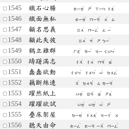
1545
鐵石心腸
ˇ
ˊ
ˊ
ㄊㄧㄝ
ㄕ
ㄒㄧㄣ
ㄔㄤ
1546
鐵面無私
ˇ
ˋ
ˊ
ㄊㄧㄝ
ㄇㄧㄢ
ㄨ
ㄙ
1547
顧名思義
ˋ
ˊ
ˋ
ㄍㄨ
ㄇㄧㄥ
ㄙ
ㄧ
1548
顧此失彼
ˋ
ˇ
ˇ
ㄍㄨ
ㄘ
ㄕ
ㄅㄧ
1549
鶴立雞群
ˋ
ˋ
ˊ
ㄏㄜ
ㄌㄧ
ㄐㄧ
ㄑㄩㄣ
1550
躊躇滿志
ˊ
ˊ
ˇ
ˋ
ㄔㄡ
ㄔㄨ
ㄇㄢ
ㄓ
1551
蠢蠢欲動
ˇ
ˇ
ˋ
ˋ
ㄔㄨㄣ
ㄔㄨㄣ
ㄩ
ㄉㄨㄥ
1552
藕斷絲連
ˇ
ˋ
ˊ
ㄡ
ㄉㄨㄢ
ㄙ
ㄌㄧㄢ
1553
躍然紙上
ˋ
ˊ
ˇ
ˋ
ㄩㄝ
ㄖㄢ
ㄓ
ㄕㄤ
1554
躍躍欲試
ˋ
ˋ
ˋ
ˋ
ㄩㄝ
ㄩㄝ
ㄩ
ㄕ
1555
疊床架屋
ˊ
ˊ
ˋ
ㄉㄧㄝ
ㄔㄨㄤ
ㄐㄧㄚ
ㄨ
1556
聽天由命
ˋ
ˊ
ˋ
ㄊㄧㄥ
ㄊㄧㄢ
ㄧㄡ
ㄇㄧㄥ