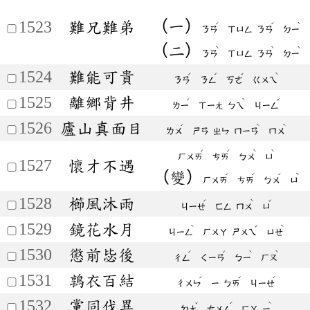
（一）
1523
難兄難弟
ˊ
ˊ
ˋ
ㄋㄢ
ㄒㄩㄥ
ㄋㄢ
ㄉㄧ
（二）
ˋ
ˋ
ˋ
ㄋㄢ
ㄒㄩㄥ
ㄋㄢ
ㄉㄧ
1524
難能可貴
ˊ
ˊ
ˇ
ˋ
ㄋㄢ
ㄋㄥ
ㄎㄜ
ㄍㄨㄟ
1525
離鄉背井
ˊ
ˋ
ˇ
ㄌㄧ
ㄒㄧㄤ
ㄅㄟ
ㄐㄧㄥ
1526
廬山真面目
ˊ
ˋ
ˋ
ㄌㄨ
ㄕㄢ
ㄓㄣ
ㄇㄧㄢ
ㄇㄨ
ˊ
ˊ
ˋ
ˋ
ㄏㄨㄞ
ㄘㄞ
ㄅㄨ
ㄩ
1527
懷才不遇
（變）
ˊ
ˊ
ˊ
ˋ
ㄏㄨㄞ
ㄘㄞ
ㄅㄨ
ㄩ
1528
櫛風沐雨
ˊ
ˋ
ˇ
ㄐㄧㄝ
ㄈㄥ
ㄇㄨ
ㄩ
1529
鏡花水月
ˋ
ˇ
ˋ
ㄐㄧㄥ
ㄏㄨㄚ
ㄕㄨㄟ
ㄩㄝ
1530
懲前毖後
ˊ
ˊ
ˋ
ˋ
ㄔㄥ
ㄑㄧㄢ
ㄅㄧ
ㄏㄡ
1531
鶉衣百結
ˊ
ˇ
ˊ
ㄔㄨㄣ
ㄧ
ㄅㄞ
ㄐㄧㄝ
1532
黨同伐異
ˇ
ˊ
ˋ
ㄉㄤ
ㄊㄨㄥ
ㄈㄚ
ㄧ