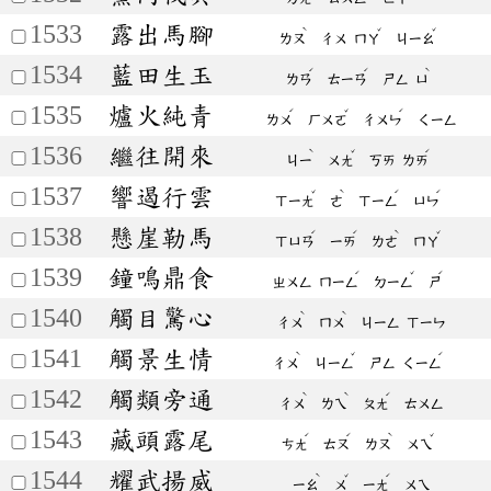
1533
露出馬腳
ˋ
ˇ
ˇ
ㄌㄡ
ㄔㄨ
ㄇㄚ
ㄐㄧㄠ
1534
藍田生玉
ˊ
ˊ
ˋ
ㄌㄢ
ㄊㄧㄢ
ㄕㄥ
ㄩ
1535
爐火純青
ˊ
ˇ
ˊ
ㄌㄨ
ㄏㄨㄛ
ㄔㄨㄣ
ㄑㄧㄥ
1536
繼往開來
ˋ
ˇ
ˊ
ㄐㄧ
ㄨㄤ
ㄎㄞ
ㄌㄞ
1537
響遏行雲
ˇ
ˋ
ˊ
ˊ
ㄒㄧㄤ
ㄜ
ㄒㄧㄥ
ㄩㄣ
1538
懸崖勒馬
ˊ
ˊ
ˋ
ˇ
ㄒㄩㄢ
ㄧㄞ
ㄌㄜ
ㄇㄚ
1539
鐘鳴鼎食
ˊ
ˇ
ˊ
ㄓㄨㄥ
ㄇㄧㄥ
ㄉㄧㄥ
ㄕ
1540
觸目驚心
ˋ
ˋ
ㄔㄨ
ㄇㄨ
ㄐㄧㄥ
ㄒㄧㄣ
1541
觸景生情
ˋ
ˇ
ˊ
ㄔㄨ
ㄐㄧㄥ
ㄕㄥ
ㄑㄧㄥ
1542
觸類旁通
ˋ
ˋ
ˊ
ㄔㄨ
ㄌㄟ
ㄆㄤ
ㄊㄨㄥ
1543
藏頭露尾
ˊ
ˊ
ˋ
ˇ
ㄘㄤ
ㄊㄡ
ㄌㄡ
ㄨㄟ
1544
耀武揚威
ˋ
ˇ
ˊ
ㄧㄠ
ㄨ
ㄧㄤ
ㄨㄟ