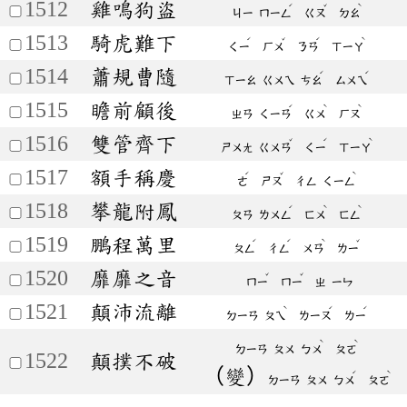
1512
雞鳴狗盜
ˊ
ˇ
ˋ
ㄐㄧ
ㄇㄧㄥ
ㄍㄡ
ㄉㄠ
1513
騎虎難下
ˊ
ˇ
ˊ
ˋ
ㄑㄧ
ㄏㄨ
ㄋㄢ
ㄒㄧㄚ
1514
蕭規曹隨
ˊ
ˊ
ㄒㄧㄠ
ㄍㄨㄟ
ㄘㄠ
ㄙㄨㄟ
1515
瞻前顧後
ˊ
ˋ
ˋ
ㄓㄢ
ㄑㄧㄢ
ㄍㄨ
ㄏㄡ
1516
雙管齊下
ˇ
ˊ
ˋ
ㄕㄨㄤ
ㄍㄨㄢ
ㄑㄧ
ㄒㄧㄚ
1517
額手稱慶
ˊ
ˇ
ˋ
ㄜ
ㄕㄡ
ㄔㄥ
ㄑㄧㄥ
1518
攀龍附鳳
ˊ
ˋ
ˋ
ㄆㄢ
ㄌㄨㄥ
ㄈㄨ
ㄈㄥ
1519
鵬程萬里
ˊ
ˊ
ˋ
ˇ
ㄆㄥ
ㄔㄥ
ㄨㄢ
ㄌㄧ
1520
靡靡之音
ˇ
ˇ
ㄇㄧ
ㄇㄧ
ㄓ
ㄧㄣ
1521
顛沛流離
ˋ
ˊ
ˊ
ㄉㄧㄢ
ㄆㄟ
ㄌㄧㄡ
ㄌㄧ
ˋ
ˋ
ㄉㄧㄢ
ㄆㄨ
ㄅㄨ
ㄆㄛ
1522
顛撲不破
（變）
ˊ
ˋ
ㄉㄧㄢ
ㄆㄨ
ㄅㄨ
ㄆㄛ