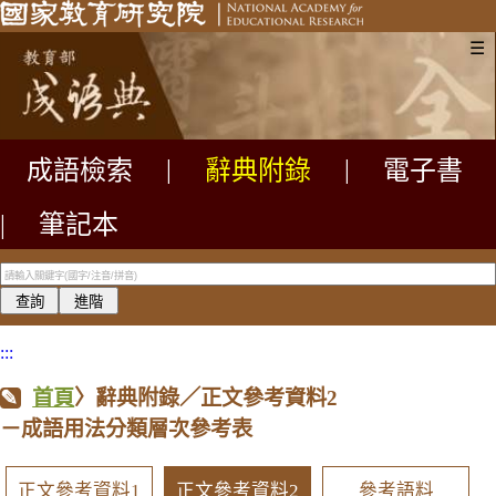
☰
成語檢索
|
辭典附錄
|
電子書
|
筆記本
:::
首頁
〉辭典附錄／正文參考資料2
－成語用法分類層次參考表
正文參考資料1
正文參考資料2
參考語料