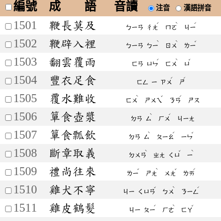
編號
成 語
音讀
注音
漢語拼音
1501
鞭長莫及
ˊ
ˋ
ˊ
ㄅㄧㄢ
ㄔㄤ
ㄇㄛ
ㄐㄧ
1502
鞭辟入裡
ˋ
ˋ
ˇ
ㄅㄧㄢ
ㄅㄧ
ㄖㄨ
ㄌㄧ
1503
翻雲覆雨
ˊ
ˋ
ˇ
ㄈㄢ
ㄩㄣ
ㄈㄨ
ㄩ
1504
豐衣足食
ˊ
ˊ
ㄈㄥ
ㄧ
ㄗㄨ
ㄕ
1505
覆水難收
ˋ
ˇ
ˊ
ㄈㄨ
ㄕㄨㄟ
ㄋㄢ
ㄕㄡ
1506
簞食壺漿
ˋ
ˊ
ㄉㄢ
ㄙ
ㄏㄨ
ㄐㄧㄤ
1507
簞食瓢飲
ˋ
ˊ
ˇ
ㄉㄢ
ㄙ
ㄆㄧㄠ
ㄧㄣ
1508
斷章取義
ˋ
ˇ
ˋ
ㄉㄨㄢ
ㄓㄤ
ㄑㄩ
ㄧ
1509
禮尚往來
ˇ
ˋ
ˇ
ˊ
ㄌㄧ
ㄕㄤ
ㄨㄤ
ㄌㄞ
1510
雞犬不寧
ˇ
ˋ
ˊ
ㄐㄧ
ㄑㄩㄢ
ㄅㄨ
ㄋㄧㄥ
1511
雞皮鶴髮
ˊ
ˋ
ˇ
ㄐㄧ
ㄆㄧ
ㄏㄜ
ㄈㄚ