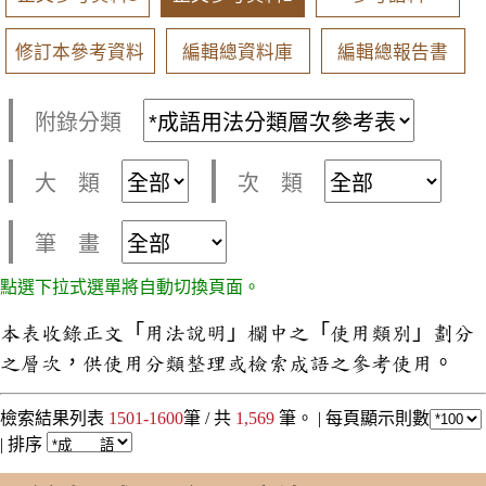
修訂本參考資料
編輯總資料庫
編輯總報告書
附錄分類
大 類
次 類
筆 畫
點選下拉式選單將自動切換頁面。
本表收錄正文「用法說明」欄中之「使用類別」劃分
之層次，供使用分類整理或檢索成語之參考使用。
檢索結果列表
1501-1600
筆 / 共
1,569
筆。 |
每頁顯示則數
|
排序