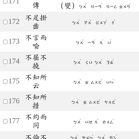
171
傳
（變）
ˊ
ˋ
ˋ
ㄅㄨ
ㄐㄧㄢ
ㄐㄧㄥ
ㄓㄨㄢ
不足掛
172
ˋ
ˊ
ˋ
ˇ
ㄅㄨ
ㄗㄨ
ㄍㄨㄚ
ㄔ
齒
不言而
173
ˋ
ˊ
ˊ
ˋ
ㄅㄨ
ㄧㄢ
ㄦ
ㄩ
喻
不屈不
174
ˋ
ˋ
ˊ
ㄅㄨ
ㄑㄩ
ㄅㄨ
ㄋㄠ
撓
不知所
175
ˋ
ˇ
ˊ
ㄅㄨ
ㄓ
ㄙㄨㄛ
ㄩㄣ
云
不知所
176
ˋ
ˇ
ˋ
ㄅㄨ
ㄓ
ㄙㄨㄛ
ㄘㄨㄛ
措
不約而
177
ˋ
ˊ
ˊ
ㄅㄨ
ㄩㄝ
ㄦ
ㄊㄨㄥ
同
不倫不
ˋ
ˊ
ˋ
ˋ
ㄅㄨ
ㄌㄨㄣ
ㄅㄨ
ㄌㄟ