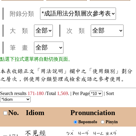
附錄分類
大 類
次 類
筆 畫
點選下拉式選單將自動切換頁面。
本表收錄正文「用法說明」欄中之「使用類別」劃分
之層次，供使用分類整理或檢索成語之參考使用。
Search results
171-180
/Total
1,569
. |
Per Page
|
Sort
No.
Idiom
Pronunciation
Bopomofo
Pinyin
不見經
ˋ
ˋ
ˋ
ㄅㄨ
ㄐㄧㄢ
ㄐㄧㄥ
ㄓㄨㄢ