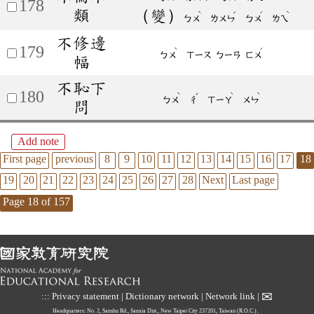
178
類
（變）
ˋ
ˊ
ˊ
ˋ
ㄅㄨ
ㄌㄨㄣ
ㄅㄨ
ㄌㄟ
不修邊
179
ˋ
ˊ
ㄅㄨ
ㄒㄧㄡ
ㄅㄧㄢ
ㄈㄨ
幅
不恥下
180
ˋ
ˇ
ˋ
ˋ
ㄅㄨ
ㄔ
ㄒㄧㄚ
ㄨㄣ
問
Add note
First page
previous
8
9
10
11
12
13
14
15
16
17
18
19
20
21
22
23
24
25
26
27
28
Next
Last page
Page 18 of 157
✉
:::
Privacy statement
|
Dictionary network
|
Network link
|
Headquarters: No. 2, Sanshu Rd., Sanxia Dist., New Taipei City 237201, Taiwan (R.O.C.)、