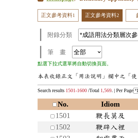
正文參考資料1
正文參考資料2
附錄分類
筆 畫
點選下拉式選單將自動切換頁面。
本表收錄正文「用法說明」欄中之「使
Search results
1501-1600
/Total
1,569
. |
Per Page
No.
Idiom
1501
鞭長莫及
1502
鞭辟入裡