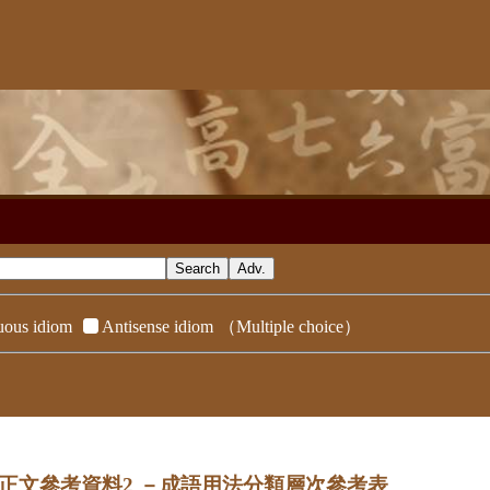
ous idiom
Antisense idiom
（Multiple choice）
dix／正文參考資料2
－成語用法分類層次參考表