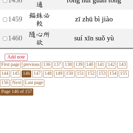
通
錙銖必
1459
zī zhū bì jiào
較
隨心所
1460
suí xīn suǒ yù
欲
Add note
First page
previous
136
137
138
139
140
141
142
143
144
145
146
147
148
149
150
151
152
153
154
155
156
Next
Last page
Page 146 of 157