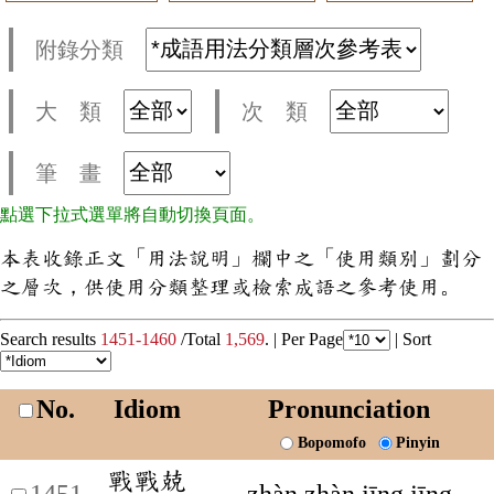
附錄分類
大 類
次 類
筆 畫
點選下拉式選單將自動切換頁面。
本表收錄正文「用法說明」欄中之「使用類別」劃分
之層次，供使用分類整理或檢索成語之參考使用。
Search results
1451-1460
/Total
1,569
. |
Per Page
|
Sort
No.
Idiom
Pronunciation
Bopomofo
Pinyin
戰戰兢
1451
zhàn zhàn jīng jīng