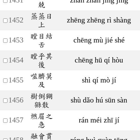
兢
蒸蒸日
1452
zhēng zhēng rì shàng
上
瞠目結
1453
chēng mù jié shé
舌
瞠乎其
1454
chēng hū qí hòu
後
噬臍莫
1455
shì qí mò jí
及
樹倒猢
1456
shù dǎo hú sūn sàn
猻散
燃眉之
1457
rán méi zhī jí
急
融會貫
1458
róng huì guàn tōng