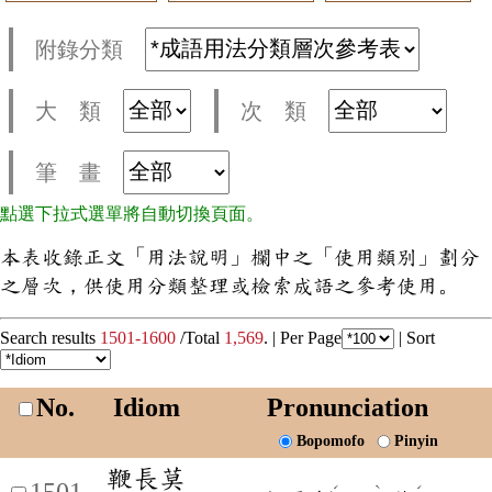
附錄分類
大 類
次 類
筆 畫
點選下拉式選單將自動切換頁面。
本表收錄正文「用法說明」欄中之「使用類別」劃分
之層次，供使用分類整理或檢索成語之參考使用。
Search results
1501-1600
/Total
1,569
. |
Per Page
|
Sort
No.
Idiom
Pronunciation
Bopomofo
Pinyin
鞭長莫
1501
ˊ
ˋ
ˊ