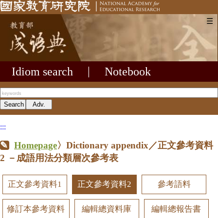
☰
Idiom search
|
Notebook
:::
Homepage
〉Dictionary appendix／正文參考資料
2
－成語用法分類層次參考表
正文參考資料1
正文參考資料2
參考語料
修訂本參考資料
編輯總資料庫
編輯總報告書