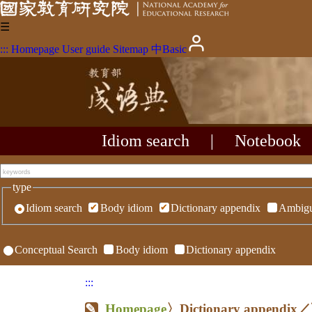
☰
:::
Homepage
User guide
Sitemap
中
Basic
Idiom search
|
Notebook
type
Idiom search
Body idiom
Dictionary appendix
Ambigu
Conceptual Search
Body idiom
Dictionary appendix
:::
Homepage
〉Dictionary appen