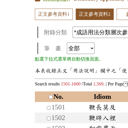
正文參考資料1
正文參考資料2
附錄分類
筆 畫
點選下拉式選單將自動切換頁面。
本表收錄正文「用法說明」欄中之「使
Search results
1501-1600
/Total
1,569
. |
Per Page
No.
Idiom
1501
鞭長莫及
1502
鞭辟入裡