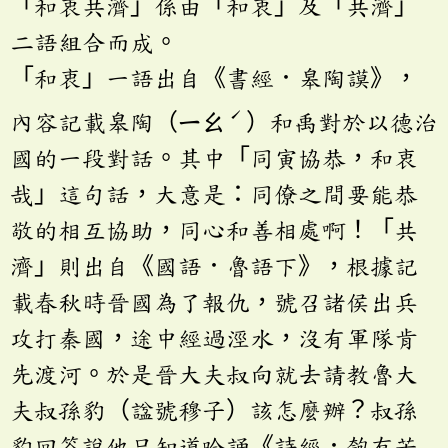
「和衷共濟」係由「和衷」及「共濟」
二語組合而成。
「和衷」一語出自《書經．皋陶謨》，
ˊ
內容記載皋陶（ㄧㄠ
）和禹對於以德治
國的一段對話。其中「同寅協恭，和衷
哉」這句話，大意是：同僚之間要能恭
敬的相互協助，同心和善相處啊！「共
濟」則出自《國語．魯語下》，根據記
載春秋時晉國為了報仇，號召諸侯出兵
攻打秦國，途中經過涇水，沒有軍隊肯
先渡河。於是晉大夫叔向就去請教魯大
夫叔孫豹（諡號穆子）該怎麼辦？叔孫
豹回答說他只知道吟誦《詩經．匏有苦