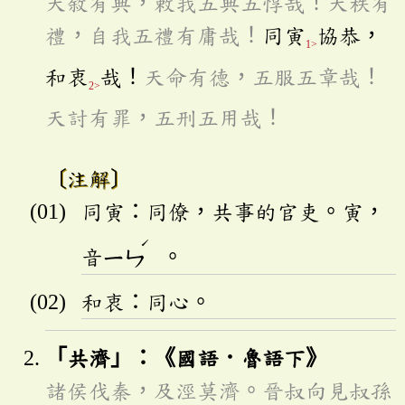
天敘有典，敕我五典五惇哉！天秩有
禮，自我五禮有庸哉！
同寅
協恭，
1>
和衷
哉！
天命有德，五服五章哉！
2>
天討有罪，五刑五用哉！
〔注解〕
同寅：同僚，共事的官吏。寅，
ˊ
音
ㄧㄣ
。
和衷：同心。
「共濟」：《國語．魯語下》
諸侯伐秦，及涇莫濟。晉叔向見叔孫