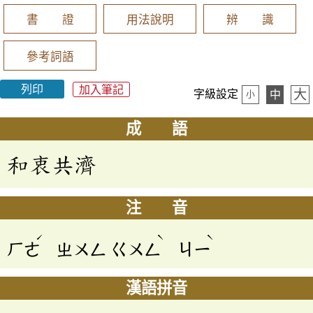
書 證
用法說明
辨 識
參考詞語
列印
加入筆記
大
字級設定
中
小
成 語
和衷共濟
注 音
ˊ
ˋ
ˋ
ㄏㄜ
ㄓㄨㄥ
ㄍㄨㄥ
ㄐㄧ
漢語拼音