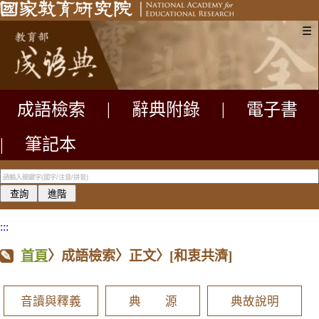
☰
成語檢索
|
辭典附錄
|
電子書
|
筆記本
:::
首頁
〉成語檢索〉正文〉
[和衷共濟]
音讀與釋義
典 源
典故說明