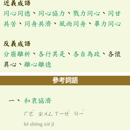
近義成語
同心同德
、
同心協力
、
戮力同心
、
同甘
共苦
、
同舟共濟
、
風雨同舟
、
畢力同心
反義成語
分崩離析
、
各行其是
、
各自為政
、各懷
異心、
離心離德
參考詞語
和衷協濟
ˊ
ˊ
ˋ
ㄏㄜ
ㄓㄨㄥ
ㄒㄧㄝ
ㄐㄧ
hé zhōng xié jì