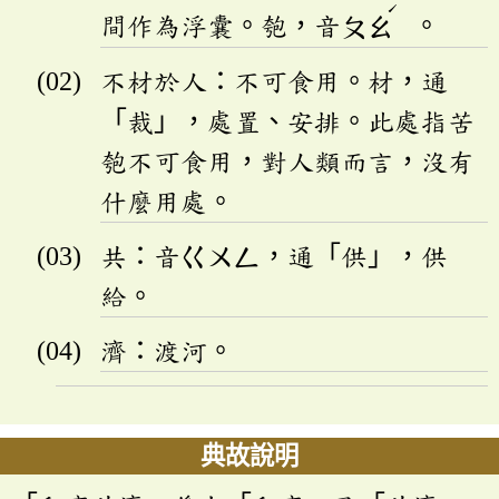
ˊ
間作為浮囊。匏，音
ㄆㄠ
。
不材於人：不可食用。材，通
「裁」，處置、安排。此處指苦
匏不可食用，對人類而言，沒有
什麼用處。
共：音
ㄍㄨㄥ
，通「供」，供
給。
濟：渡河。
典故說明