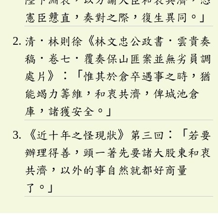
憲臣戇直，奏對之際，復生異同。」
清．林則徐《林文忠公政書．雲貴奏
稿．卷七．覆奏保山匪案並無劣員調
處片》：「惟其於倉卒遇事之時，猶
能竭力籌維，和衷共濟，俾城池倉
庫，諸獲安全。」
《近十年之怪現狀》第三回：「若要
辦理得善，頭一著先要諸大股東和衷
共濟，以外的事自然就都好商量
了。」