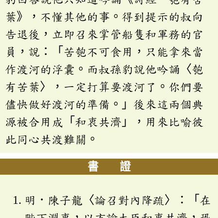
葉》，不懂其他的事。得到提示的叔向
告退後，立即召來掌管船隻和軍務的官
員，說：「苦匏不可食用，只能拿來當
作渡河的浮囊。而叔孫豹說他吟誦〈匏
有苦葉〉，一定打算要渡河了。你們要
儘快做好渡河的準備。」後來這兩個典
源被合用成「和衷共濟」，用來比喻彼
此同心共渡難關。
書 證
明．陳子龍〈論召對內降疏〉：「在
陛下淵衷，以方諭大臣和衷共濟，恐