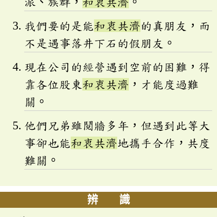
派、族群，
和衷共濟
。
我們要的是能
和衷共濟
的真朋友，而
不是遇事落井下石的假朋友。
現在公司的經營遇到空前的困難，得
靠各位股東
和衷共濟
，才能度過難
關。
他們兄弟雖鬩牆多年，但遇到此等大
事卻也能
和衷共濟
地攜手合作，共度
難關。
辨 識