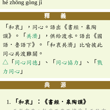
hé zhōng gòng jì
釋 義
「和衷」，同心。語出《書經．皋陶
謨》。「
共濟
」，供給渡水。語出《國
語．魯語下》。「和衷共濟」比喻彼此
同心共渡難關。
△
「
同心同德
」、「
同心協力
」、「
戮
力同心
」
典 源
「和衷」：《書經．皋陶謨》