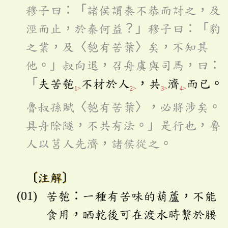
穆子曰：「諸侯謂秦不恭而討之，及
涇而止，於秦何益？」穆子曰：「豹
之業，及〈匏有苦葉〉矣，不知其
他。」叔向退，召舟虞與司馬，曰：
「
夫苦匏
不材於人
，共
濟
而已。
1>
2>
3>
4>
魯叔孫賦〈匏有苦葉〉，必將涉矣。
具舟除隧，不共有法。」是行也，魯
人以莒人先濟，諸侯從之。
〔注解〕
苦匏：一種有苦味的葫蘆，不能
食用，晒乾後可在渡水時繫於腰