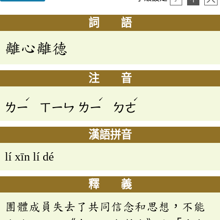
詞 語
離心離德
注 音
ˊ
ˊ
ˊ
ㄌㄧ
ㄒㄧㄣ
ㄌㄧ
ㄉㄜ
漢語拼音
lí xīn lí dé
釋 義
團體成員失去了共同信念和思想，不能