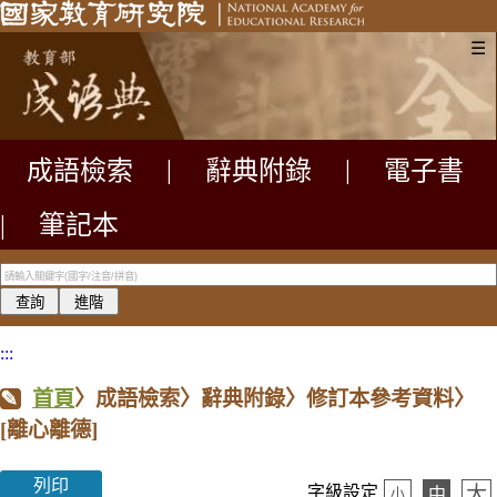
☰
成語檢索
|
辭典附錄
|
電子書
|
筆記本
:::
首頁
〉成語檢索〉辭典附錄〉修訂本參考資料〉
[離心離德]
列印
大
字級設定
中
小