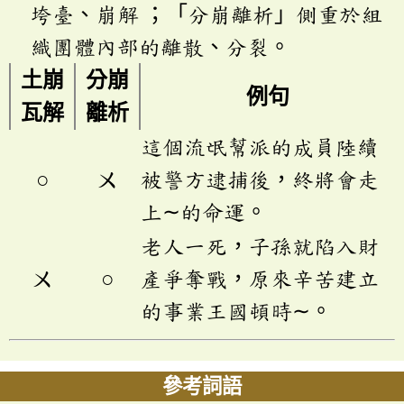
垮臺、崩解 ；「分崩離析」側重於組
織團體內部的離散、分裂。
土崩
分崩
例句
瓦解
離析
這個流氓幫派的成員陸續
○
ㄨ
被警方逮捕後，終將會走
上∼的命運。
老人一死，子孫就陷入財
ㄨ
○
產爭奪戰，原來辛苦建立
的事業王國頓時∼。
參考詞語