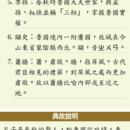
季孫：春秋時魯國大夫世家，與孟
孫、叔孫並稱「三桓」，掌握魯國實
權。
顓臾：魯國境內一附庸國，故城在今
山東省蒙陰縣西北。顓，音
ㄓㄨㄢ
。
蕭牆：蕭，肅敬。牆，指屏風。古代
君臣相見的禮節，到屏風之處而更加
肅敬。故以蕭牆比喻內部或至近之
地。
典故說明
孔子是春秋的賢人，於魯國從政時，魯