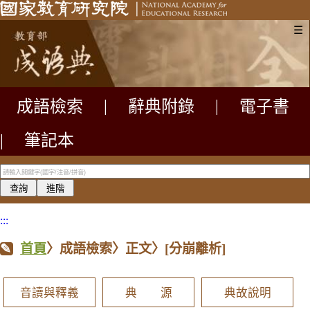
☰
成語檢索
|
辭典附錄
|
電子書
|
筆記本
:::
首頁
〉成語檢索〉正文〉
[分崩離析]
音讀與釋義
典 源
典故說明