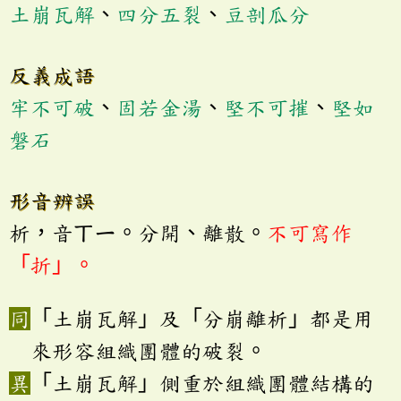
土崩瓦解
、
四分五裂
、
豆剖瓜分
反義成語
牢不可破
、
固若金湯
、
堅不可摧
、
堅如
磐石
形音辨誤
析，音ㄒㄧ。分開、離散。
不可寫作
「折」。
「土崩瓦解」及「分崩離析」都是用
來形容組織團體的破裂。
「土崩瓦解」側重於組織團體結構的