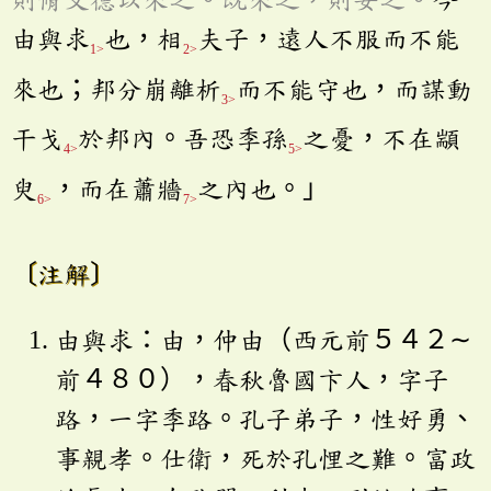
由與求
也，相
夫子，遠人不服而不能
1>
2>
來也；邦分崩離析
而不能守也，而謀動
3>
干戈
於邦內。吾恐季孫
之憂，不在顓
4>
5>
臾
，而在蕭牆
之內也。」
6>
7>
〔注解〕
由與求：由，仲由（西元前５４２∼
前４８０），春秋魯國卞人，字子
路，一字季路。孔子弟子，性好勇、
事親孝。仕衛，死於孔悝之難。富政