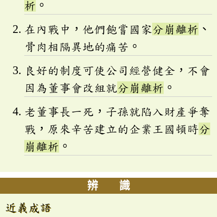
析
。
在內戰中，他們飽嘗國家
分崩離析
、
骨肉相隔異地的痛苦。
良好的制度可使公司經營健全，不會
因為董事會改組就
分崩離析
。
老董事長一死，子孫就陷入財產爭奪
戰，原來辛苦建立的企業王國頓時
分
崩離析
。
辨 識
近義成語