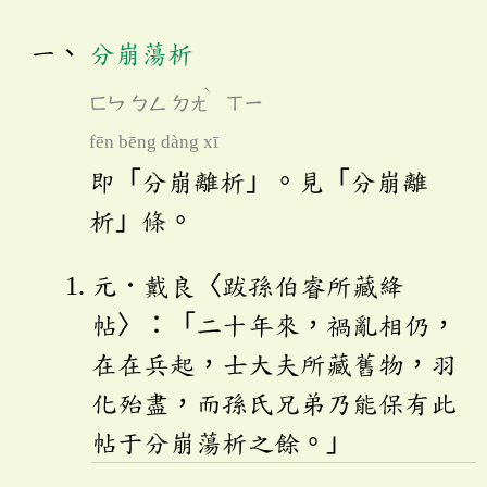
分崩蕩析
ˋ
ㄈㄣ
ㄅㄥ
ㄉㄤ
ㄒㄧ
fēn bēng dàng xī
即「分崩離析」。見「分崩離
析」條。
元．戴良〈跋孫伯睿所藏絳
帖〉：「二十年來，禍亂相仍，
在在兵起，士大夫所藏舊物，羽
化殆盡，而孫氏兄弟乃能保有此
帖于分崩蕩析之餘。」