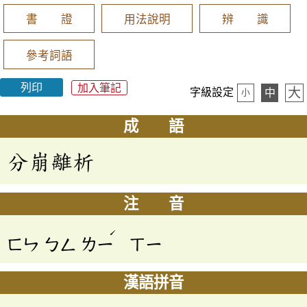
書 證
用法說明
辨 識
參考詞語
列印
加入筆記
大
字級設定
中
小
成 語
分崩離析
注 音
ˊ
ㄈㄣ
ㄅㄥ
ㄌㄧ
ㄒㄧ
漢語拼音