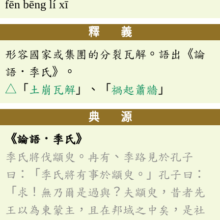
fēn bēng lí xī
釋 義
形容國家或集團的分裂瓦解。語出《論
語．季氏》。
△
「
土崩瓦解
」、「
禍起蕭牆
」
典 源
《論語．季氏》
季氏將伐顓臾。冉有、季路見於孔子
曰：「季氏將有事於顓臾。」孔子曰：
「求！無乃爾是過與？夫顓臾，昔者先
王以為東蒙主，且在邦域之中矣，是社