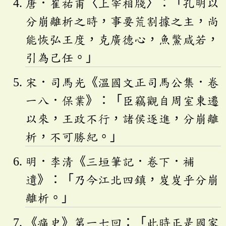
唐．崔祐甫〈上宰相牋〉：「孔明以
分崩離析之時，事要荒割據之主，尚
能恢弘王度，克廣德心，魚鱉咸若，
引為己任。」
宋．司馬光《溫國文正司馬公集．卷
一八．保業》：「臣竊觀自周室東遷
以來，王政不行，諸侯逐進，分崩離
析，不可勝紀。」
明．李清《三垣筆記．卷下．補
遺》：「乃今江北四鎮，岌岌乎分崩
離析。」
《痛史》第一七回：「此時正是國家