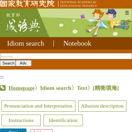
☰
Idiom search
|
Notebook
:::
Homepage
〉Idiom search〉Text〉
[精衛填海]
Pronunciation and Interpretation
Allusion description
Instructions
Identification