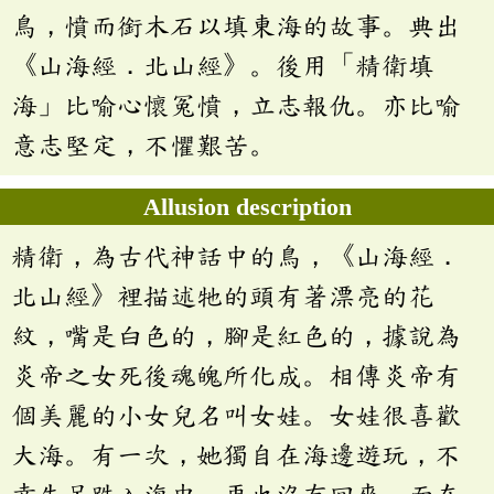
鳥，憤而銜木石以填東海的故事。典出
《山海經．北山經》。後用「精衛填
海」比喻心懷冤憤，立志報仇。亦比喻
意志堅定，不懼艱苦。
Allusion description
精衛，為古代神話中的鳥，《山海經．
北山經》裡描述牠的頭有著漂亮的花
紋，嘴是白色的，腳是紅色的，據說為
炎帝之女死後魂魄所化成。相傳炎帝有
個美麗的小女兒名叫女娃。女娃很喜歡
大海。有一次，她獨自在海邊遊玩，不