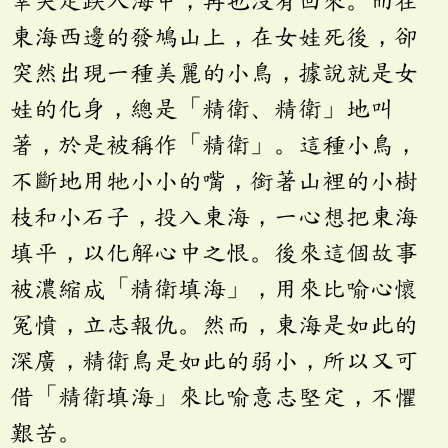
幸失足跌入海中，再也沒有回來。而在
東海西邊的發鳩山上，在女娃死後，卻
突然出現一種美麗的小鳥，據說就是女
娃的化身，總是「精衛、精衛」地叫
著，於是被稱作「精衛」。這種小鳥，
不斷地用牠小小的嘴，銜著山裡的小樹
枝和小石子，投入東海，一心想把東海
填平，以化解心中之恨。後來這個故事
被濃縮成「精衛填海」，用來比喻心懷
冤憤，立志報仇。然而，東海是如此的
深廣，精衛鳥是如此的弱小，所以又可
借「精衛填海」來比喻意志堅定，不懼
艱苦。