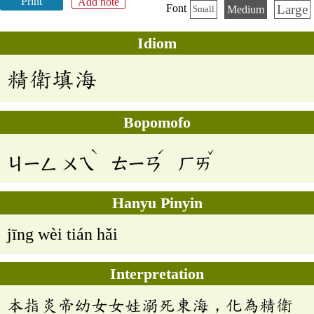
Print
Add note
Large
Font
Medium
Small
Idiom
精衛填海
Bopomofo
ˋ
ˊ
ˇ
ㄐㄧㄥ
ㄨㄟ
ㄊㄧㄢ
ㄏㄞ
Hanyu Pinyin
jīng wèi tián hǎi
Interpretation
本指炎帝幼女女娃溺死東海，化為精衛