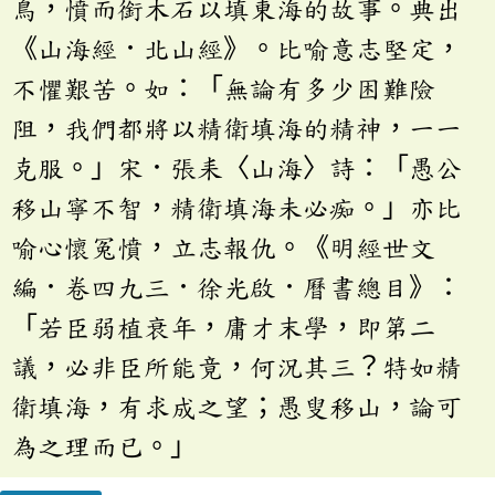
鳥，憤而銜木石以填東海的故事。典出
《山海經．北山經》。比喻意志堅定，
不懼艱苦。如：「無論有多少困難險
阻，我們都將以精衛填海的精神，一一
克服。」宋．張耒〈山海〉詩：「愚公
移山寧不智，精衛填海未必痴。」亦比
喻心懷冤憤，立志報仇。《明經世文
編．卷四九三．徐光啟．曆書總目》：
「若臣弱植衰年，庸才末學，即第二
議，必非臣所能竟，何況其三？特如精
衛填海，有求成之望；愚叟移山，論可
為之理而已。」