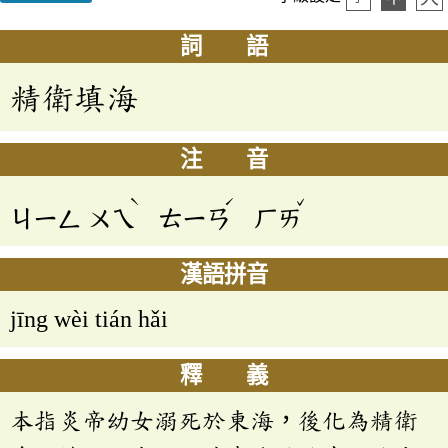
詞 語
精衛填海
注 音
ˋ
ˊ
ˇ
ㄐㄧㄥ
ㄨㄟ
ㄊㄧㄢ
ㄏㄞ
漢語拼音
jīng wèi tián hǎi
釋 義
本指炎帝幼女溺死於東海，後化為精衛