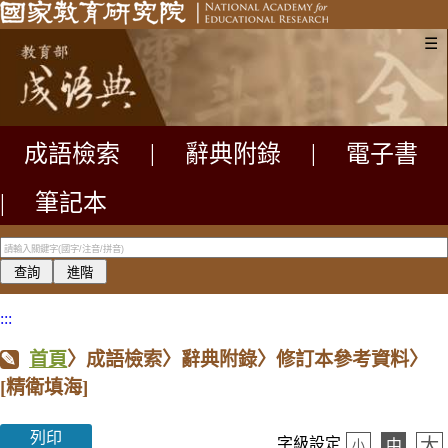
☰
成語檢索
|
辭典附錄
|
電子書
|
筆記本
:::
首頁
〉成語檢索〉辭典附錄〉修訂本參考資料〉
[精衛填海]
列印
大
字級設定
中
小