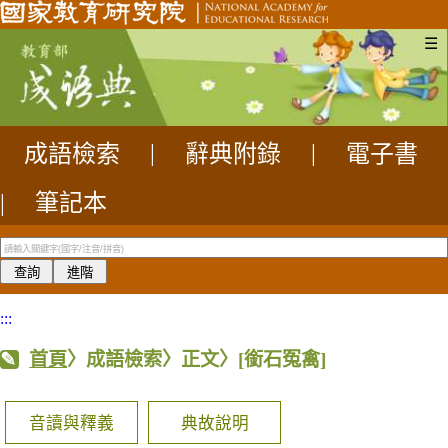
☰
成語檢索
|
辭典附錄
|
電子書
|
筆記本
:::
首頁
〉成語檢索〉正文〉
[銜石冤禽]
音讀與釋義
典故說明