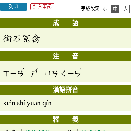
列印
加入筆記
大
字級設定
中
小
成 語
銜石冤禽
注 音
ˊ
ˊ
ˊ
ㄒㄧㄢ
ㄕ
ㄩㄢ
ㄑㄧㄣ
漢語拼音
xián shí yuān qín
釋 義