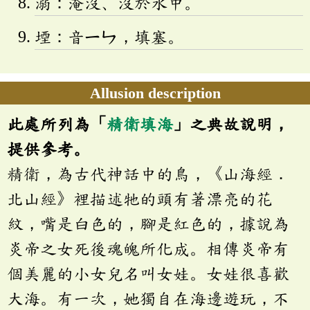
溺：淹沒、沒於水中。
堙：音
ㄧㄣ
，填塞。
Allusion description
此處所列為「
精衛填海
」之典故說明，
提供參考。
精衛，為古代神話中的鳥，《山海經．
北山經》裡描述牠的頭有著漂亮的花
紋，嘴是白色的，腳是紅色的，據說為
炎帝之女死後魂魄所化成。相傳炎帝有
個美麗的小女兒名叫女娃。女娃很喜歡
大海。有一次，她獨自在海邊遊玩，不