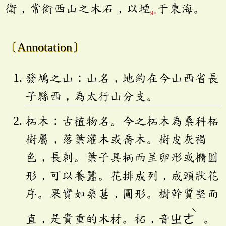
衛，常銜西山之木石，以堙
于東海。
9>
〔Annotation〕
發鳩之山：山名，地約在今山西省長
子縣西，為太行山分支。
柘木：古植物名。今之柘木為桑科柘
樹屬，落葉灌木或喬木。樹皮灰褐
色，長刺。葉子具柄而呈卵形或橢圓
形，可以養蠶。花排成列，成頭狀花
序。果實如桑葚，圓形。樹幹質堅而
ˋ
直，是貴重的木材。柘，音
ㄓㄜ
。