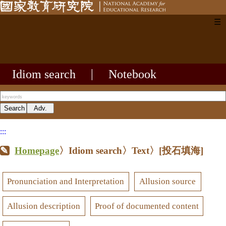
☰
Idiom search
|
Notebook
:::
Homepage
〉Idiom search〉Text〉
[投石填海]
Pronunciation and Interpretation
Allusion source
Allusion description
Proof of documented content