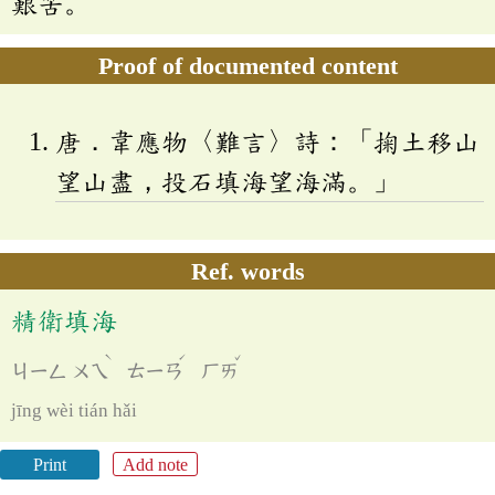
艱苦。
Proof of documented content
唐．韋應物〈難言〉詩：「掬土移山
望山盡，投石填海望海滿。」
Ref. words
精衛填海
ˋ
ˊ
ˇ
ㄐㄧㄥ
ㄨㄟ
ㄊㄧㄢ
ㄏㄞ
jīng wèi tián hǎi
Print
Add note