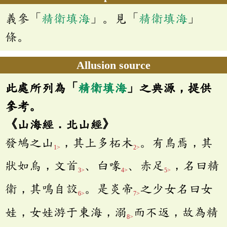
義參「
精衛填海
」。見「
精衛填海
」
條。
Allusion source
此處所列為「
精衛填海
」之典源，提供
參考。
《山海經．北山經》
發鳩之山
，其上多柘木
。有鳥焉，其
1>
2>
狀如烏，文首
、白喙
、赤足
，名曰精
3>
4>
5>
衛，其鳴自詨
。是炎帝
之少女名曰女
6>
7>
娃，女娃游于東海，溺
而不返，故為精
8>