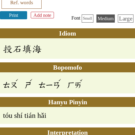
Ref. words
Print
Add note
Large
Font
Medium
Small
Idiom
投石填海
Bopomofo
ˊ
ˊ
ˊ
ˇ
ㄊㄡ
ㄕ
ㄊㄧㄢ
ㄏㄞ
Hanyu Pinyin
tóu shí tián hǎi
Interpretation