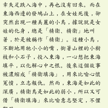
幸失足跌入海中，再也沒有回來。而在
東海西邊的發鳩山上，在女娃死後，卻
突然出現一種美麗的小鳥，據說就是女
娃的化身，總是「精衛、精衛」地叫
著，於是被稱作「精衛」。這種小鳥，
不斷地用牠小小的嘴，銜著山裡的小樹
枝和小石子，投入東海，一心想把東海
填平，以化解心中之恨。後來這個故事
被濃縮成「精衛填海」，用來比喻心懷
冤憤，立志報仇。然而，東海是如此的
深廣，精衛鳥是如此的弱小，所以又可
借「精衛填海」來比喻意志堅定，不懼