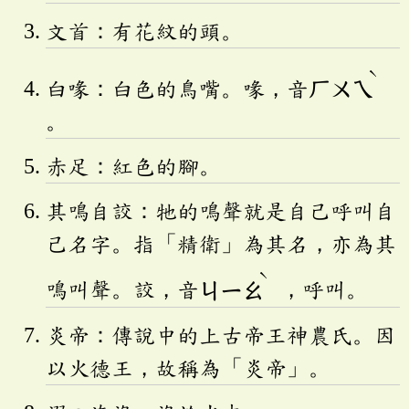
文首：有花紋的頭。
ˋ
白喙：白色的鳥嘴。喙，音
ㄏㄨㄟ
。
赤足：紅色的腳。
其鳴自詨：牠的鳴聲就是自己呼叫自
己名字。指「精衛」為其名，亦為其
ˋ
鳴叫聲。詨，音
ㄐㄧㄠ
，呼叫。
炎帝：傳說中的上古帝王神農氏。因
以火德王，故稱為「炎帝」。