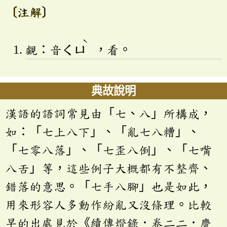
〔注解〕
ˋ
覷：音
ㄑㄩ
，看。
典故說明
漢語的語詞常見由「七、八」所構成，
如：「七上八下」、「亂七八糟」、
「七零八落」、「七歪八倒」、「七嘴
八舌」等，這些例子大概都有不整齊、
錯落的意思。「七手八腳」也是如此，
用來形容人多動作紛亂又沒條理。比較
早的出處見於《續傳燈錄．卷二二．慶