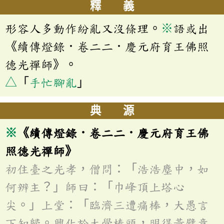
釋 義
形容人多動作紛亂又沒條理。
※
語或出
《續傳燈錄．卷二二．慶元府育王佛照
德光禪師》。
△
「
手忙腳亂
」
典 源
※
《續傳燈錄．卷二二．慶元府育王佛
照德光禪師》
初住臺之光孝，僧問：「浩浩塵中，如
何辨主？」師曰：「巾峰頂上塔心
尖。」上堂：「臨濟三遭痛棒，大愚言
下知歸。興化於大覺棒頭，明得黃檗意