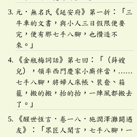
元．無名氏《延安府》第一折：「三
牛車的文書，與小人三日假限便要
完，便有那七手八腳，也攢造不
來。」
《金瓶梅詞話》第七回：「（薛嫂
兒），領率西門慶家小廝伴當，……
七手八腳，將婦人床帳、裝奩、箱
籠，搬的搬，抬的抬，一陣風都搬去
了。」
《醒世恆言．卷一八．施潤澤灘闕遇
友》：「眾匠人聞言，七手八腳，一