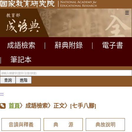
☰
成語檢索
|
辭典附錄
|
電子書
|
筆記本
:::
首頁
〉成語檢索〉正文〉
[七手八腳]
音讀與釋義
典 源
典故說明