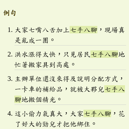
例句
大家七嘴八舌加上
七手八腳
，現場真
是亂成一團。
洪水漲得太快，只見居民
七手八腳
地
忙著搬家具到高處。
主辦單位還沒來得及說明分配方式，
一卡車的補給品，就被大夥兒
七手八
腳
地搬個精光。
這小偷力氣真大，大家
七手八腳
，花
了好大的勁兒才把他綁住。