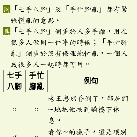
「七手八腳」及「手忙腳亂」都有緊
張慌亂的意思。
「七手八腳」側重於人多手雜，用在
很多人做同一件事的時候；「手忙腳
亂」側重於沒有條理地忙亂，一個人
或很多人一起時都可用。
七手
手忙
例句
八腳
腳亂
老王忽然昏倒了，鄰居們
○
○
∼地把他扶到騎樓下休
息。
看你∼的樣子，還是讓別