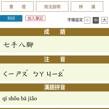
書 證
用法說明
辨 識
列印
加入筆記
大
字級設定
中
小
成 語
七手八腳
注 音
ˇ
ˇ
ㄑㄧ
ㄕㄡ
ㄅㄚ
ㄐㄧㄠ
漢語拼音
qī shǒu bā jiǎo