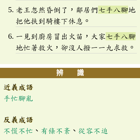
老王忽然昏倒了，鄰居們
七手八腳
地
把他扶到騎樓下休息。
一見到廚房冒出火苗，大家
七手八腳
地忙著救火，卻沒人撥一一九求救。
辨 識
近義成語
手忙腳亂
反義成語
不慌不忙
、
有條不紊
、
從容不迫