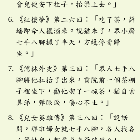
會兒便安下柱子，抬梁上去。」
《紅樓夢》第二六回：「吃了茶，薛
蟠即命人擺酒來。說猶未了，眾小廝
七手八腳擺了半天，方纔停當歸
坐。」
《儒林外史》第三回：「眾人七手八
腳將他扛抬了出來，貢院前一個茶棚
子裡坐下，勸他喫了一碗茶，猶自索
鼻涕，彈眼淚，傷心不止。」
《兒女英雄傳》第三八回：「說話
間，那班婦女就七手八腳，各人找各