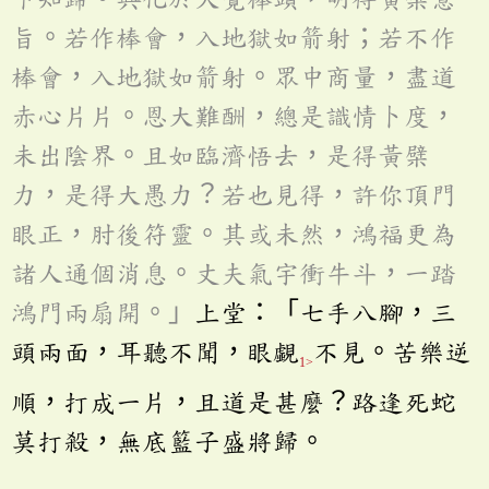
旨。若作棒會，入地獄如箭射；若不作
棒會，入地獄如箭射。眾中商量，盡道
赤心片片。恩大難酬，總是識情卜度，
未出陰界。且如臨濟悟去，是得黃檗
力，是得大愚力？若也見得，許你頂門
眼正，肘後符靈。其或未然，鴻福更為
諸人通個消息。丈夫氣宇衝牛斗，一踏
鴻門兩扇開。」
上堂：「七手八腳，三
頭兩面，耳聽不聞，眼覷
不見。苦樂逆
1>
順，打成一片，且道是甚麼？路逢死蛇
莫打殺，無底籃子盛將歸。