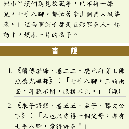
裡小丫頭們聽見放風箏，巴不得一聲
兒，七手八腳，都忙著拿出個美人風箏
來。」這兩個例子都是在形容多人一起
動手，煩亂一片的樣子。
書 證
《續傳燈錄．卷二二．慶元府育王佛
照德光禪師》：「七手八腳，三頭兩
面，耳聽不聞，眼覷不見。」（源）
《朱子語類．卷五五．孟子．滕文公
下》：「人也只孝得一個父母，那有
七手八腳，愛得許多！」