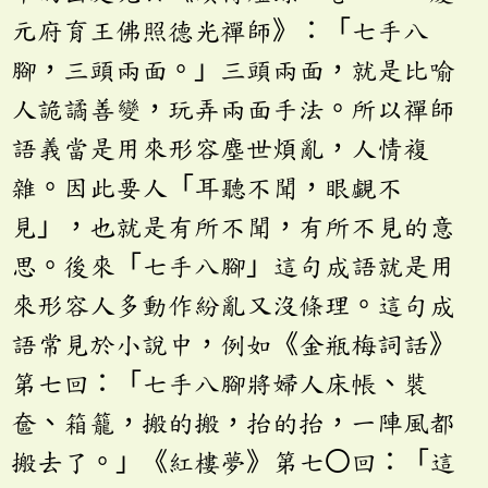
元府育王佛照德光禪師》：「七手八
腳，三頭兩面。」三頭兩面，就是比喻
人詭譎善變，玩弄兩面手法。所以禪師
語義當是用來形容塵世煩亂，人情複
雜。因此要人「耳聽不聞，眼覷不
見」，也就是有所不聞，有所不見的意
思。後來「七手八腳」這句成語就是用
來形容人多動作紛亂又沒條理。這句成
語常見於小說中，例如《金瓶梅詞話》
第七回：「七手八腳將婦人床帳、裝
奩、箱籠，搬的搬，抬的抬，一陣風都
搬去了。」《紅樓夢》第七〇回：「這