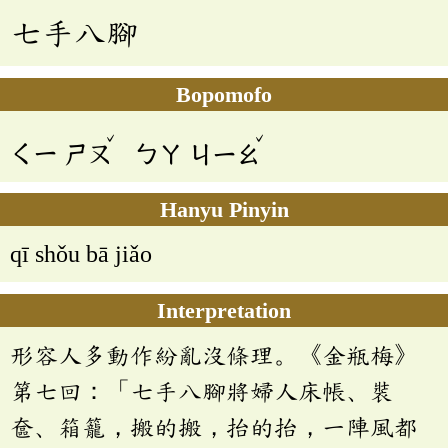
七手八腳
Bopomofo
ˇ
ˇ
ㄑㄧ
ㄕㄡ
ㄅㄚ
ㄐㄧㄠ
Hanyu Pinyin
qī shǒu bā jiǎo
Interpretation
形容人多動作紛亂沒條理。《金瓶梅》
第七回：「七手八腳將婦人床帳、裝
奩、箱籠，搬的搬，抬的抬，一陣風都