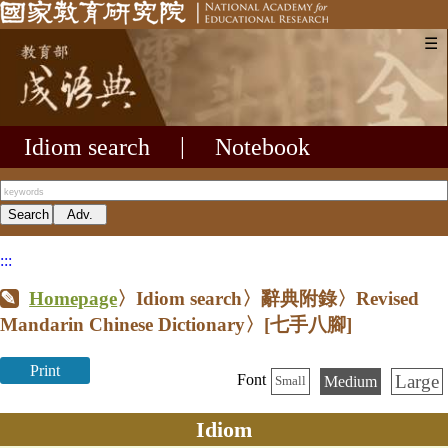
☰
Idiom search
|
Notebook
:::
Homepage
〉Idiom search〉辭典附錄〉Revised
Mandarin Chinese Dictionary〉
[七手八腳]
Print
Large
Font
Medium
Small
Idiom