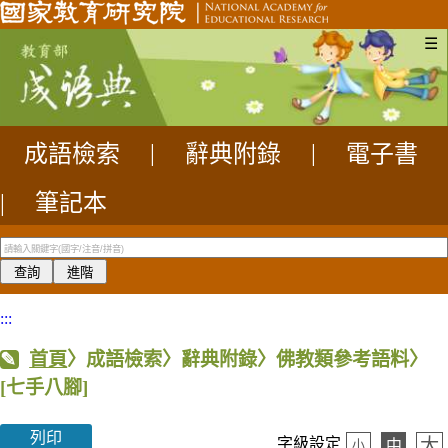
☰
成語檢索
|
辭典附錄
|
電子書
|
筆記本
:::
首頁
〉成語檢索〉辭典附錄〉佛教類參考語料〉
[七手八腳]
列印
大
字級設定
中
小