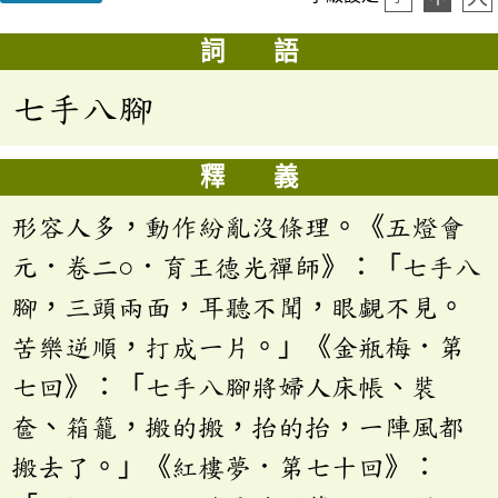
詞 語
七手八腳
釋 義
形容人多，動作紛亂沒條理。《五燈會
元．卷二○．育王德光禪師》：「七手八
腳，三頭兩面，耳聽不聞，眼覷不見。
苦樂逆順，打成一片。」《金瓶梅．第
七回》：「七手八腳將婦人床帳、裝
奩、箱籠，搬的搬，抬的抬，一陣風都
搬去了。」《紅樓夢．第七十回》：