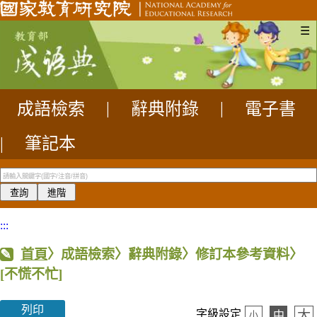
☰
成語檢索
|
辭典附錄
|
電子書
|
筆記本
:::
首頁
〉成語檢索〉辭典附錄〉修訂本參考資料〉
[不慌不忙]
列印
大
字級設定
中
小