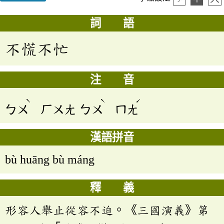
詞 語
不慌不忙
注 音
ˋ
ˋ
ˊ
ㄅㄨ
ㄏㄨㄤ
ㄅㄨ
ㄇㄤ
漢語拼音
bù huāng bù máng
釋 義
形容人舉止從容不迫。《三國演義》第