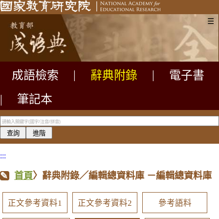
☰
成語檢索
|
辭典附錄
|
電子書
|
筆記本
:::
首頁
〉辭典附錄／編輯總資料庫
－編輯總資料庫
正文參考資料1
正文參考資料2
參考語料