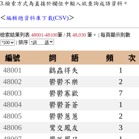
3.檢索方式為直接於欄位中輸入欲查詢成語資料。
＜
編輯總資料庫下載(CSV)
＞
檢索結果列表
48001-48100
筆 / 共
48,030
筆。 |
每頁顯示則數
|
排序
編號
詞 語
頻 次
48001
鸛蟲得失
1
48002
鬱鬱不樂
2
48003
鬱鬱寡歡
7
48004
鬱鬱蒼蒼
1
48005
鬱鬱蔥蔥
2
48006
鸞交鳳友
3
48007
鸞孤鳳只
1