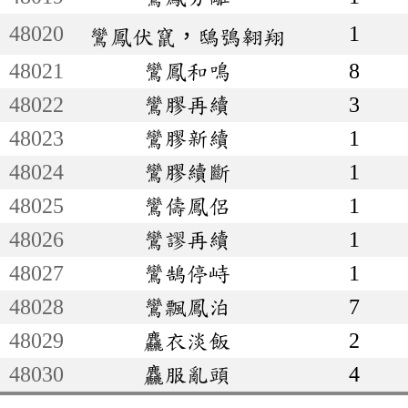
48020
1
鸞鳳伏竄，鴟鴞翱翔
48021
鸞鳳和鳴
8
48022
鸞膠再續
3
48023
鸞膠新續
1
48024
鸞膠續斷
1
48025
鸞儔鳳侶
1
48026
鸞謬再續
1
48027
鸞鵠停峙
1
48028
鸞飄鳳泊
7
48029
麤衣淡飯
2
48030
麤服亂頭
4