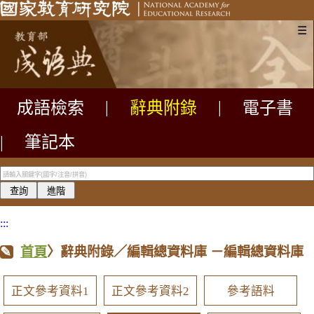
☰
成語檢索
|
辭典附錄
|
電子書
|
筆記本
:::
首頁
〉辭典附錄／編輯總資料庫
－編輯總資料庫
正文參考資料1
正文參考資料2
參考語料