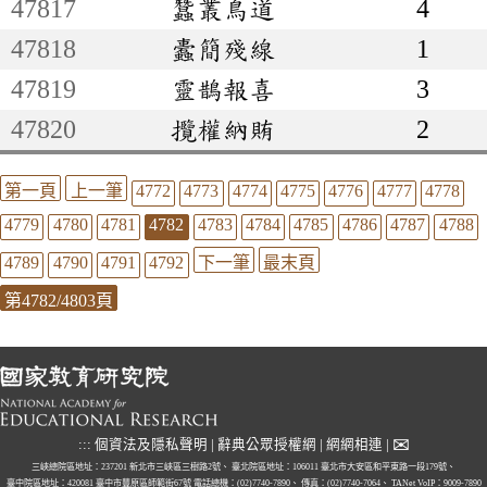
47817
蠶叢鳥道
4
47818
蠹簡殘線
1
47819
靈鵲報喜
3
47820
攬權納賄
2
第一頁
上一筆
4772
4773
4774
4775
4776
4777
4778
4779
4780
4781
4782
4783
4784
4785
4786
4787
4788
4789
4790
4791
4792
下一筆
最末頁
第4782/4803頁
✉
:::
個資法及隱私聲明
|
辭典公眾授權網
|
網網相連
|
三峽總院區地址：237201 新北市三峽區三樹路2號、
臺北院區地址：106011 臺北市大安區和平東路一段179號、
臺中院區地址：420081 臺中市豐原區師範街67號
電話總機：(02)7740-7890、
傳真：(02)7740-7064、
TANet VoIP：9009-7890