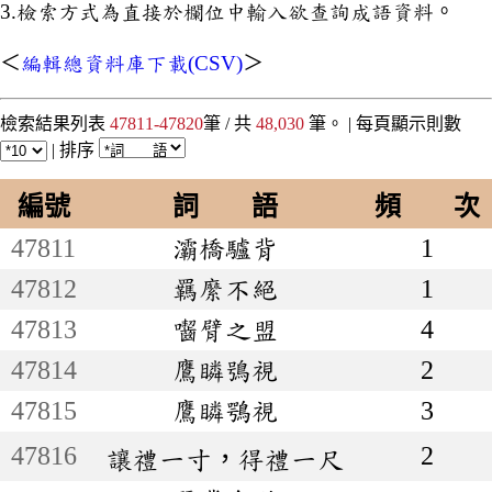
3.檢索方式為直接於欄位中輸入欲查詢成語資料。
＜
編輯總資料庫下載(CSV)
＞
檢索結果列表
47811-47820
筆 / 共
48,030
筆。 |
每頁顯示則數
|
排序
編號
詞 語
頻 次
47811
灞橋驢背
1
47812
羈縻不絕
1
47813
囓臂之盟
4
47814
鷹瞵鴞視
2
47815
鷹瞵鶚視
3
47816
2
讓禮一寸，得禮一尺