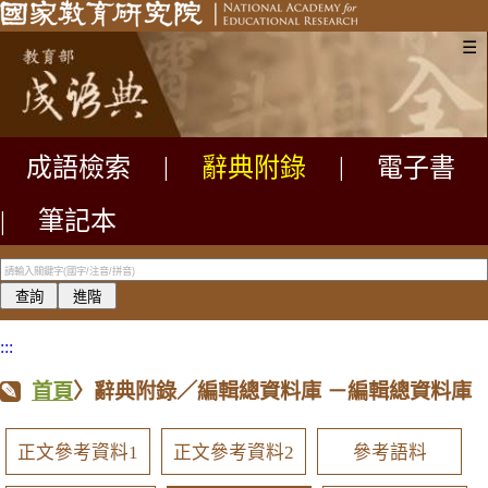
☰
成語檢索
|
辭典附錄
|
電子書
|
筆記本
:::
首頁
〉辭典附錄／編輯總資料庫
－編輯總資料庫
正文參考資料1
正文參考資料2
參考語料