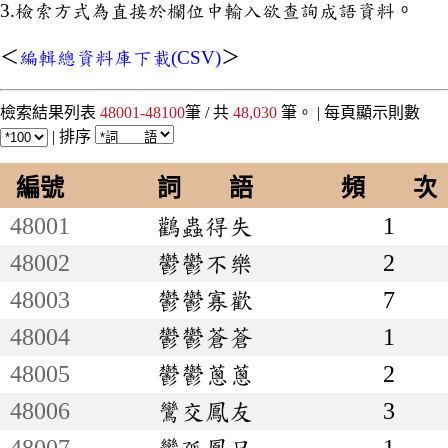
3.檢索方式為直接於欄位中輸入欲查詢成語資料。
＜
編輯總資料庫下載(CSV)
＞
檢索結果列表
48001-48100
筆 / 共
48,030
筆。 |
每頁顯示則數
|
排序
編號
詞 語
頻 次
48001
鸛蟲得失
1
48002
鬱鬱不樂
2
48003
鬱鬱寡歡
7
48004
鬱鬱蒼蒼
1
48005
鬱鬱蔥蔥
2
48006
鸞交鳳友
3
48007
鸞孤鳳只
1