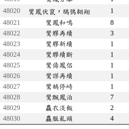
48020
1
鸞鳳伏竄，鴟鴞翱翔
48021
鸞鳳和鳴
8
48022
鸞膠再續
3
48023
鸞膠新續
1
48024
鸞膠續斷
1
48025
鸞儔鳳侶
1
48026
鸞謬再續
1
48027
鸞鵠停峙
1
48028
鸞飄鳳泊
7
48029
麤衣淡飯
2
48030
麤服亂頭
4