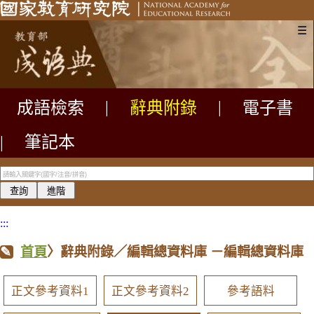
☰
成語檢索
|
辭典附錄
|
電子書
|
筆記本
:::
首頁
〉辭典附錄／編輯總資料庫
－編輯總資料庫
正文參考資料1
正文參考資料2
參考語料