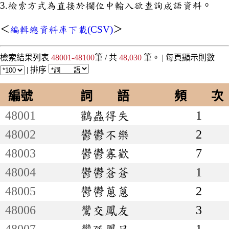
3.檢索方式為直接於欄位中輸入欲查詢成語資料。
＜
編輯總資料庫下載(CSV)
＞
檢索結果列表
48001-48100
筆 / 共
48,030
筆。 |
每頁顯示則數
|
排序
編號
詞 語
頻 次
48001
鸛蟲得失
1
48002
鬱鬱不樂
2
48003
鬱鬱寡歡
7
48004
鬱鬱蒼蒼
1
48005
鬱鬱蔥蔥
2
48006
鸞交鳳友
3
48007
鸞孤鳳只
1