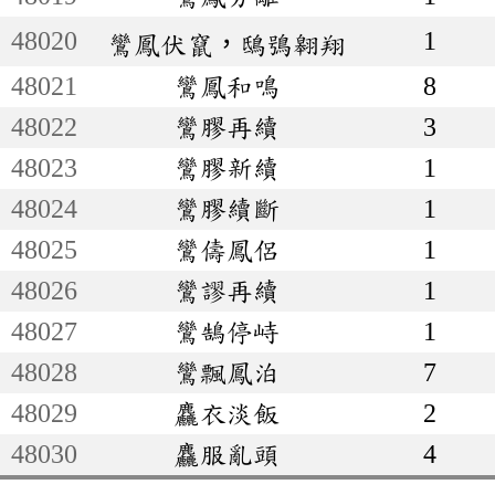
48020
1
鸞鳳伏竄，鴟鴞翱翔
48021
鸞鳳和鳴
8
48022
鸞膠再續
3
48023
鸞膠新續
1
48024
鸞膠續斷
1
48025
鸞儔鳳侶
1
48026
鸞謬再續
1
48027
鸞鵠停峙
1
48028
鸞飄鳳泊
7
48029
麤衣淡飯
2
48030
麤服亂頭
4