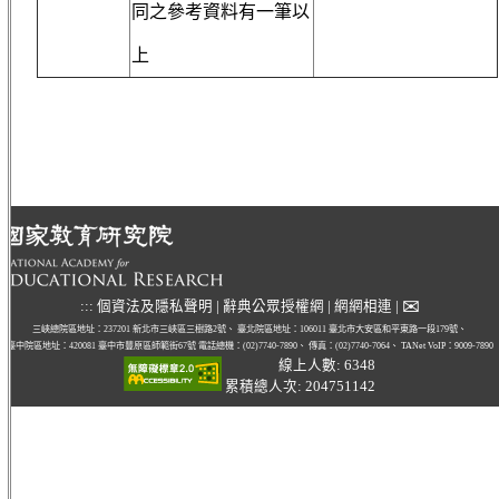
同之參考資料有一筆以
上
✉
:::
個資法及隱私聲明
|
辭典公眾授權網
|
網網相連
|
三峽總院區地址：237201 新北市三峽區三樹路2號、
臺北院區地址：106011 臺北市大安區和平東路一段179號、
臺中院區地址：420081 臺中市豐原區師範街67號
電話總機：(02)7740-7890、
傳真：(02)7740-7064、
TANet VoIP：9009-7890
線上人數: 6348
累積總人次: 204751142