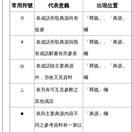
常用符號
代表意義
出現位置
※
表成語所取典源尚有
「釋義」、「典源」
疑慮
欄
＃
表成語所取典源與既
「釋義」、「典源」
有成語辭書有所參差
欄
◎
表成語除主要典源
「釋義」、「典源」
外，另收又見資料
欄
△
表另有可互見參酌之
「釋義」欄
其他成語
■
表與主要典源內容不
「典源」欄
同之參考資料有一筆以