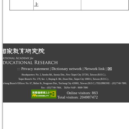
上
✉
:::
Privacy statement
|
Dictionary network
|
Network link
|
Headquarters: No. 2, Sanshu Rd., Sanxia Dist., New Taipei City 237201, Taiwan (R.O.C.)、
Taipei Branch: No. 179, Sec. 1, Heping E. Rd., Daan Dist., Taipei City 106011, Taiwan (R.O.C.)、
Taichung Branch Offices: No. 67, Shifan St., Fengyuan Dist., Taichung City 420081, Taiwan (R.O.C.)
TELEPHONE：(02)7740-7890、
Fax：(02)7740-7064、
TANet VoIP：9009-7890
Online visitors: 863
Total visitors: 204987472