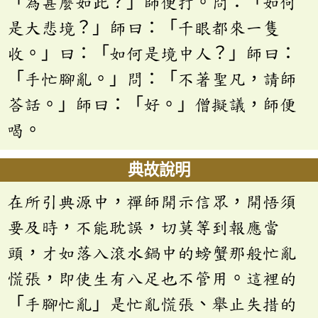
「為甚麼如此？」師便打。問：「如何
是大悲境？」師曰：「千眼都來一隻
收。」曰：「如何是境中人？」師曰：
「手忙腳亂。」問：「不著聖凡，請師
荅話。」師曰：「好。」僧擬議，師便
喝。
典故說明
在所引典源中，禪師開示信眾，開悟須
要及時，不能耽誤，切莫等到報應當
頭，才如落入滾水鍋中的螃蟹那般忙亂
慌張，即使生有八足也不管用。這裡的
「手腳忙亂」是忙亂慌張、舉止失措的