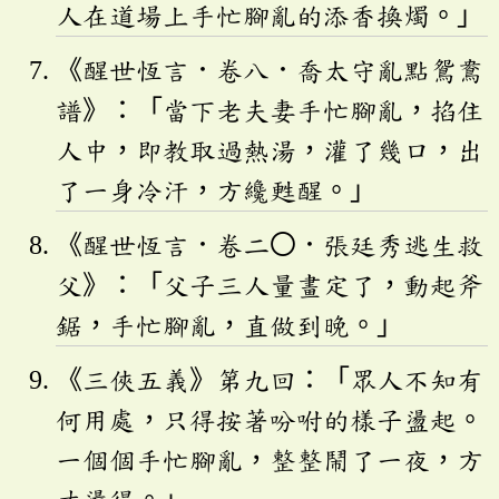
人在道場上手忙腳亂的添香換燭。」
《醒世恆言．卷八．喬太守亂點鴛鴦
譜》：「當下老夫妻手忙腳亂，掐住
人中，即教取過熱湯，灌了幾口，出
了一身冷汗，方纔甦醒。」
《醒世恆言．卷二〇．張廷秀逃生救
父》：「父子三人量畫定了，動起斧
鋸，手忙腳亂，直做到晚。」
《三俠五義》第九回：「眾人不知有
何用處，只得按著吩咐的樣子盪起。
一個個手忙腳亂，整整鬧了一夜，方