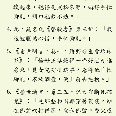
纔起來，聽得是武松來尋，嚇得手忙
腳亂，頭巾也戴不迭。」
元．無名氏《替殺妻》第三折：「我
這裡腹熱心慌，手忙腳亂。」
《喻世明言．卷一．蔣興哥重會珍珠
衫》：「恰好王婆煖得一壺好酒走進
房來，見女兒安排這事，急得他手忙
腳亂，不放酒壺，便上前去拖拽。」
《警世通言．卷三五．況太守斷死孩
兒》：「見那些和尚都穿著袈裟，站
在佛前吹打樂器，宣和佛號。香火道