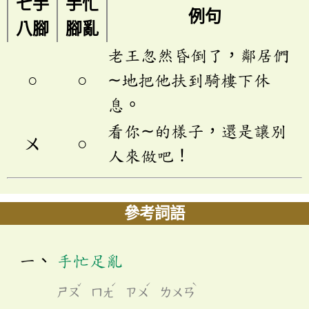
七手
手忙
例句
八腳
腳亂
老王忽然昏倒了，鄰居們
○
○
∼地把他扶到騎樓下休
息。
看你∼的樣子，還是讓別
ㄨ
○
人來做吧！
參考詞語
手忙足亂
ˇ
ˊ
ˊ
ˋ
ㄕㄡ
ㄇㄤ
ㄗㄨ
ㄌㄨㄢ