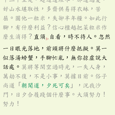
好山水堪取性，多齋供易得衣缽，苦
屈。圖他一粒米，失卻半年糧。如此行
腳，有什麼利益？信心檀越把菜粒米作
麼生消得？
直須
自看，時不待人。忽然
3>
一日眼光落地，前頭將什麼抵擬。莫一
似落湯螃蟹，手腳忙亂，無你掠虛說大
話處。
莫將等閑空過時光，一失人身，
萬劫不復，不是小事，莫據目前。俗子
尚道「
朝聞道，夕死可矣
」，況我沙
門，日夕合履踐個什麼事。大須努力！
努力！