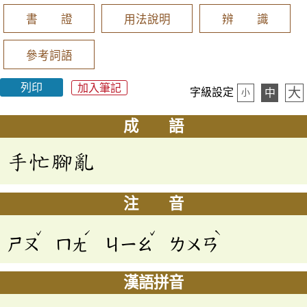
書 證
用法說明
辨 識
參考詞語
列印
加入筆記
大
字級設定
中
小
成 語
手忙腳亂
注 音
ˇ
ˊ
ˇ
ˋ
ㄕㄡ
ㄇㄤ
ㄐㄧㄠ
ㄌㄨㄢ
漢語拼音