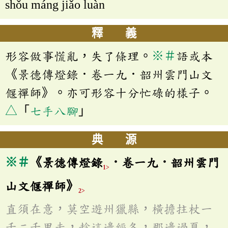
shǒu máng jiǎo luàn
釋 義
形容做事慌亂，失了條理。
※
＃
語或本
《景德傳燈錄．卷一九．韶州雲門山文
偃禪師》。亦可形容十分忙碌的樣子。
△
「
七手八腳
」
典 源
※
＃
《景德傳燈錄
．卷一九．韶州雲門
1>
山文偃禪師》
2>
直須在意，莫空遊州獵縣，橫擔拄杖一
千二千里走，趁這邊經冬，那邊過夏，