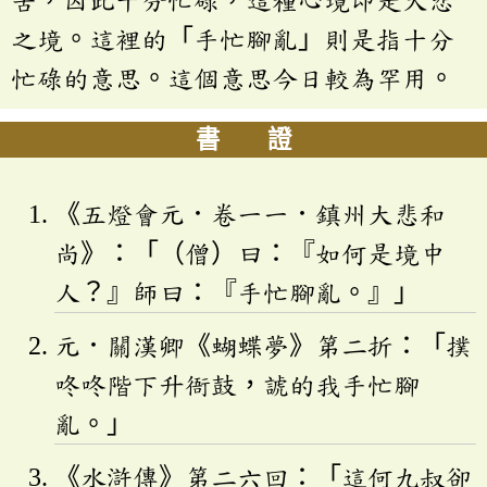
之境。這裡的「手忙腳亂」則是指十分
忙碌的意思。這個意思今日較為罕用。
書 證
《五燈會元．卷一一．鎮州大悲和
尚》：「（僧）曰：『如何是境中
人？』師曰：『手忙腳亂。』」
元．關漢卿《蝴蝶夢》第二折：「撲
咚咚階下升衙鼓，諕的我手忙腳
亂。」
《水滸傳》第二六回：「這何九叔卻