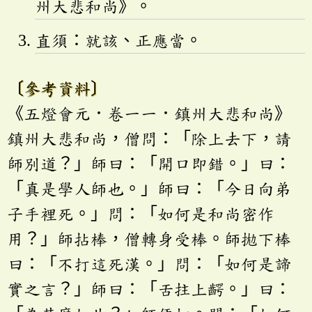
州大悲和尚》。
直須：就該、正應當。
〔參考資料〕
《五燈會元．卷一一．鎮州大悲和尚》
鎮州大悲和尚，僧問：「除上去下，請
師別道？」師曰：「開口即錯。」曰：
「真是學人師也。」師曰：「今日向弟
子手裡死。」問：「如何是和尚密作
用？」師拈棒，僧轉身受棒。師拋下棒
曰：「不打這死漢。」問：「如何是諦
實之言？」師曰：「舌拄上齶。」曰：