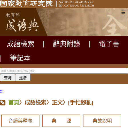
☰
成語檢索
|
辭典附錄
|
電子書
|
筆記本
:::
首頁
〉成語檢索〉正文〉
[手忙腳亂]
音讀與釋義
典 源
典故說明