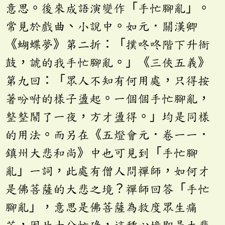
意思。後來成語演變作「手忙腳亂」。
常見於戲曲、小說中。如元．關漢卿
《蝴蝶夢》第二折：「撲咚咚階下升衙
鼓，諕的我手忙腳亂。」《三俠五義》
第九回：「眾人不知有何用處，只得按
著吩咐的樣子盪起。一個個手忙腳亂，
整整鬧了一夜，方才盪得。」均是同樣
的用法。而另在《五燈會元．卷一一．
鎮州大悲和尚》中也可見到「手忙腳
亂」一詞，此處有僧人問禪師，如何才
是佛菩薩的大悲之境？禪師回答「手忙
腳亂」，意思是佛菩薩為救度眾生痛
苦，因此十分忙碌，這種心境即是大悲