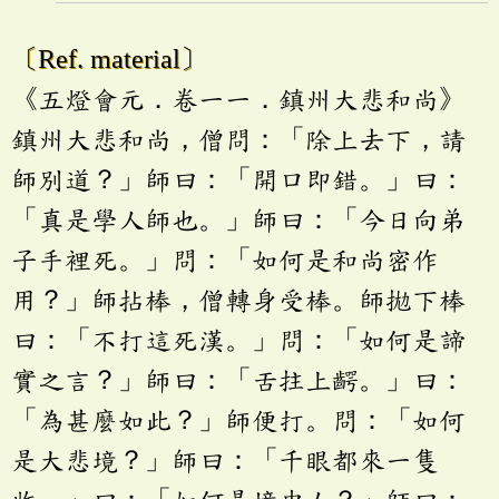
〔Ref. material〕
《五燈會元．卷一一．鎮州大悲和尚》
鎮州大悲和尚，僧問：「除上去下，請
師別道？」師曰：「開口即錯。」曰：
「真是學人師也。」師曰：「今日向弟
子手裡死。」問：「如何是和尚密作
用？」師拈棒，僧轉身受棒。師拋下棒
曰：「不打這死漢。」問：「如何是諦
實之言？」師曰：「舌拄上齶。」曰：
「為甚麼如此？」師便打。問：「如何
是大悲境？」師曰：「千眼都來一隻