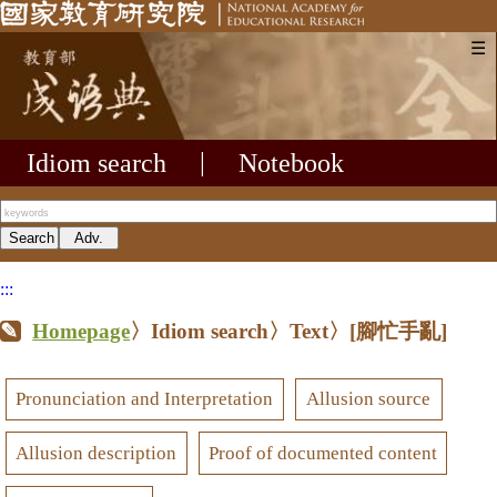
☰
Idiom search
|
Notebook
:::
Homepage
〉Idiom search〉Text〉
[腳忙手亂]
Pronunciation and Interpretation
Allusion source
Allusion description
Proof of documented content