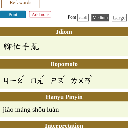
Ref. words
Print
Add note
Large
Font
Medium
Small
Idiom
腳忙手亂
Bopomofo
ˇ
ˊ
ˇ
ˋ
ㄐㄧㄠ
ㄇㄤ
ㄕㄡ
ㄌㄨㄢ
Hanyu Pinyin
jiǎo máng shǒu luàn
Interpretation