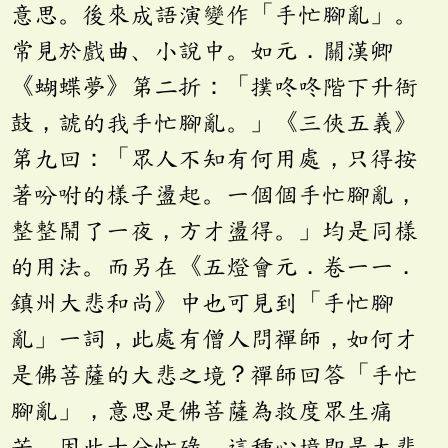
意思。後來成語演變作「手忙腳亂」。
常見於戲曲、小說中。如元．關漢卿
《蝴蝶夢》第二折：「撲咚咚階下升衙
鼓，諕的我手忙腳亂。」《三俠五義》
第九回：「眾人不知有何用處，只得按
著吩咐的樣子盪起。一個個手忙腳亂，
整整鬧了一夜，方才盪得。」均是同樣
的用法。而另在《五燈會元．卷一一．
鎮州大悲和尚》中也可見到「手忙腳
亂」一詞，此處有僧人問禪師，如何才
是佛菩薩的大悲之境？禪師回答「手忙
腳亂」，意思是佛菩薩為救度眾生痛
苦，因此十分忙碌，這種心境即是大悲