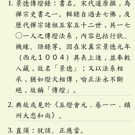
景德傳燈錄：書名。宋代道原撰，為
禪宗史書之一。輯錄自過去七佛，及
歷代禪宗諸祖五家五十二世，共一七
〇一人之傳燈法系，內容包括行狀、
機緣、語錄等。因在宋真宗景德元年
（西元１００４）具表上進，並奉敕
入藏，故名「景德」；又以法系相
承，猶如燈火相傳，喻正法永不斷
絕，故稱「傳燈」。
典故或見於《五燈會元．卷一一．鎮
州大悲和尚》。
直須：就該、正應當。