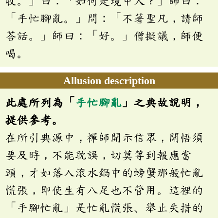
收。」曰：「如何是境中人？」師曰：
「手忙腳亂。」問：「不著聖凡，請師
荅話。」師曰：「好。」僧擬議，師便
喝。
Allusion description
此處所列為「
手忙腳亂
」之典故說明，
提供參考。
在所引典源中，禪師開示信眾，開悟須
要及時，不能耽誤，切莫等到報應當
頭，才如落入滾水鍋中的螃蟹那般忙亂
慌張，即使生有八足也不管用。這裡的
「手腳忙亂」是忙亂慌張、舉止失措的