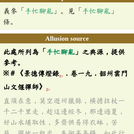
義參「
手忙腳亂
」。見「
手忙腳亂
」
條。
Allusion source
此處所列為「
手忙腳亂
」之典源，提供
參考。
※＃《景德傳燈錄
．卷一九．韶州雲門
1>
山文偃禪師》
2>
直須在意，莫空遊州獵縣，橫擔拄杖一
千二千里走，趁這邊經冬，那邊過夏，
好山水堪取性，多齋供易得衣缽，苦
屈。圖他一粒米，失卻半年糧。如此行