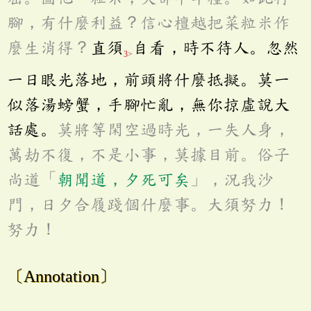
腳，有什麼利益？信心檀越把菜粒米作
麼生消得？
直須
自看，時不待人。忽然
3>
一日眼光落地，前頭將什麼抵擬。莫一
似落湯螃蟹，手腳忙亂，無你掠虛說大
話處。
莫將等閑空過時光，一失人身，
萬劫不復，不是小事，莫據目前。俗子
尚道「
朝聞道，夕死可矣
」，況我沙
門，日夕合履踐個什麼事。大須努力！
努力！
〔Annotation〕