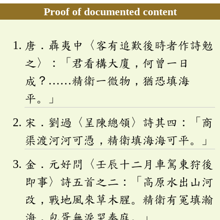
Proof of documented content
唐．聶夷中〈客有追歎後時者作詩勉
之〉：「君看構大廈，何曾一日
成？……精衛一微物，猶恐填海
平。」
宋．劉過〈呈陳總領〉詩其四：「商
渠渡河河可憑，精衛填海海可平。」
金．元好問〈壬辰十二月車駕東狩後
即事〉詩五首之二：「高原水出山河
改，戰地風來草木腥。精衛有冤填瀚
海，包胥無淚哭秦庭。」