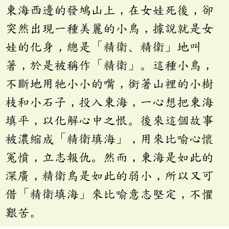
東海西邊的發鳩山上，在女娃死後，卻
突然出現一種美麗的小鳥，據說就是女
娃的化身，總是「精衛、精衛」地叫
著，於是被稱作「精衛」。這種小鳥，
不斷地用牠小小的嘴，銜著山裡的小樹
枝和小石子，投入東海，一心想把東海
填平，以化解心中之恨。後來這個故事
被濃縮成「精衛填海」，用來比喻心懷
冤憤，立志報仇。然而，東海是如此的
深廣，精衛鳥是如此的弱小，所以又可
借「精衛填海」來比喻意志堅定，不懼
艱苦。