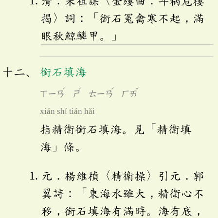
清．朱祖謀〈金縷曲．斗柄危樓
揭〉詞：「銜石冤禽寒不起，滿
眼秋鯨鱗甲。」
銜石填海
ˊ
ˊ
ˊ
ˇ
ㄒㄧㄢ
ㄕ
ㄊㄧㄢ
ㄏㄞ
xián shí tián hǎi
指精衛銜石填海。見「精衛填
海」條。
元．楊維楨〈精衛操〉引元．郭
翼詩：「東海水雖大，精衛心不
移，銜石填海有滿時。海有底，