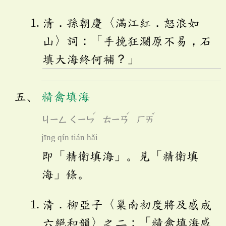
清．孫朝慶〈滿江紅．怒浪如
山〉詞：「手挽狂瀾原不易，石
填大海終何補？」
精禽填海
ˊ
ˊ
ˇ
ㄐㄧㄥ
ㄑㄧㄣ
ㄊㄧㄢ
ㄏㄞ
jīng qín tián hǎi
即「精衛填海」。見「精衛填
海」條。
清．柳亞子〈巢南初度將及感成
六絕和韻〉之二：「精禽填海感