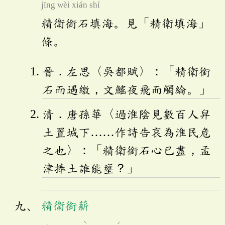
jīng wèi xián shí
精衛銜石填海。見「精衛填海」
條。
晉．左思〈吳都賦〉：「精衛銜
石而遇繳，文鰩夜飛而觸綸。」
清．唐孫華〈過淮陰見數百人舁
土置城下……作詩告哀為淮民危
之也〉：「精衛銜石心已盡，孟
津捧土誰能壅？」
精衛銜薪
ˋ
ˊ