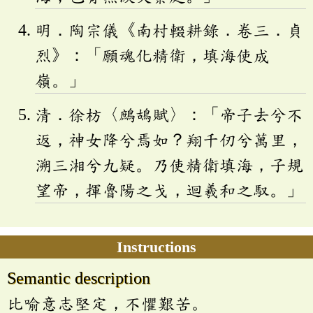
明．陶宗儀《南村輟耕錄．卷三．貞
烈》：「願魂化精衛，填海使成
嶺。」
清．徐枋〈鷓鴣賦〉：「帝子去兮不
返，神女降兮焉如？翔千仞兮萬里，
溯三湘兮九疑。乃使精衛填海，子規
望帝，揮魯陽之戈，迴羲和之馭。」
Instructions
Semantic description
比喻意志堅定，不懼艱苦。