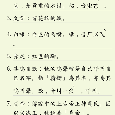
ˋ
直，是貴重的木材。柘，音
ㄓㄜ
。
文首：有花紋的頭。
ˋ
白喙：白色的鳥嘴。喙，音
ㄏㄨㄟ
。
赤足：紅色的腳。
其鳴自詨：牠的鳴聲就是自己呼叫自
己名字。指「精衛」為其名，亦為其
ˋ
鳴叫聲。詨，音
ㄐㄧㄠ
，呼叫。
炎帝：傳說中的上古帝王神農氏。因
以火德王，故稱為「炎帝」。