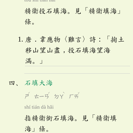
精衛投石填海。見「精衛填海」
條。
唐．韋應物〈難言〉詩：「掬土
移山望山盡，投石填海望海
滿。」
石填大海
ˊ
ˊ
ˋ
ˇ
ㄕ
ㄊㄧㄢ
ㄉㄚ
ㄏㄞ
shí tián dà hǎi
指精衛銜石填海。見「精衛填
海」條。