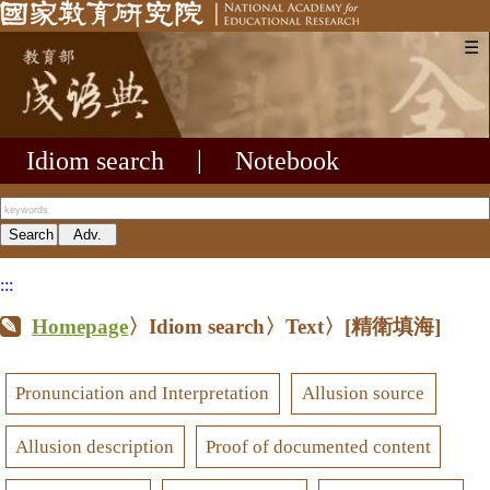
☰
Idiom search
|
Notebook
:::
Homepage
〉Idiom search〉Text〉
[精衛填海]
Pronunciation and Interpretation
Allusion source
Allusion description
Proof of documented content