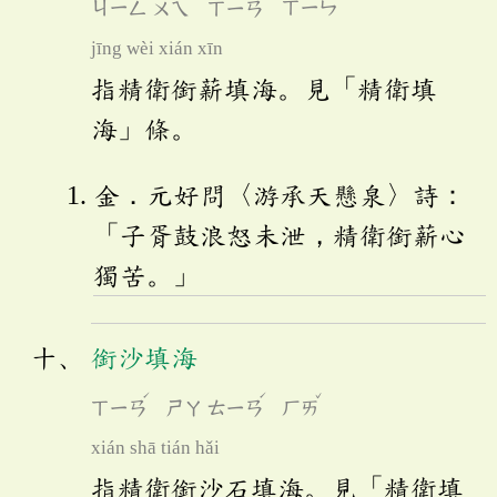
ㄐㄧㄥ
ㄨㄟ
ㄒㄧㄢ
ㄒㄧㄣ
jīng wèi xián xīn
指精衛銜薪填海。見「精衛填
海」條。
金．元好問〈游承天懸泉〉詩：
「子胥鼓浪怒未泄，精衛銜薪心
獨苦。」
銜沙填海
ˊ
ˊ
ˇ
ㄒㄧㄢ
ㄕㄚ
ㄊㄧㄢ
ㄏㄞ
xián shā tián hǎi
指精衛銜沙石填海。見「精衛填