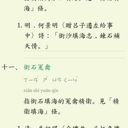
海」條。
明．何景明〈贈呂子遷左給事
中〉詩：「銜沙填海志，鍊石補
天情。」
銜石冤禽
ˊ
ˊ
ˊ
ㄒㄧㄢ
ㄕ
ㄩㄢ
ㄑㄧㄣ
xián shí yuān qín
指銜石填海的冤禽精衛。見「精
衛填海」條。