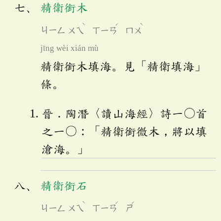
精衛銜木
ˋ
ˊ
ˋ
ㄐㄧㄥ
ㄨㄟ
ㄒㄧㄢ
ㄇㄨ
jīng wèi xián mù
精衛銜木填海。見「精衛填海」
條。
晉．陶潛〈讀山海經〉詩一〇首
之一〇：「精衛銜微木，將以填
滄海。」
精衛銜石
ˋ
ˊ
ˊ
ㄐㄧㄥ
ㄨㄟ
ㄒㄧㄢ
ㄕ