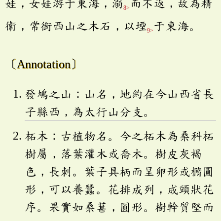
娃，女娃游于東海，溺
而不返，故為精
8>
衛，常銜西山之木石，以堙
于東海。
9>
〔Annotation〕
發鳩之山：山名，地約在今山西省長
子縣西，為太行山分支。
柘木：古植物名。今之柘木為桑科柘
樹屬，落葉灌木或喬木。樹皮灰褐
色，長刺。葉子具柄而呈卵形或橢圓
形，可以養蠶。花排成列，成頭狀花
序。果實如桑葚，圓形。樹幹質堅而