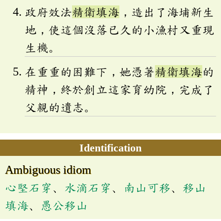
政府效法
精衛填海
，造出了海埔新生
地，使這個沒落已久的小漁村又重現
生機。
在重重的困難下，她憑著
精衛填海
的
精神，終於創立這家育幼院，完成了
父親的遺志。
Identification
Ambiguous idiom
心堅石穿
、
水滴石穿
、
南山可移
、
移山
填海
、
愚公移山