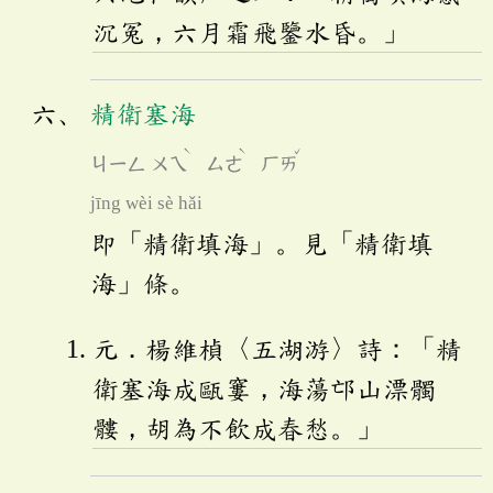
沉冤，六月霜飛鑒水昏。」
精衛塞海
ˋ
ˋ
ˇ
ㄐㄧㄥ
ㄨㄟ
ㄙㄜ
ㄏㄞ
jīng wèi sè hǎi
即「精衛填海」。見「精衛填
海」條。
元．楊維楨〈五湖游〉詩：「精
衛塞海成甌窶，海蕩邙山漂髑
髏，胡為不飲成春愁。」