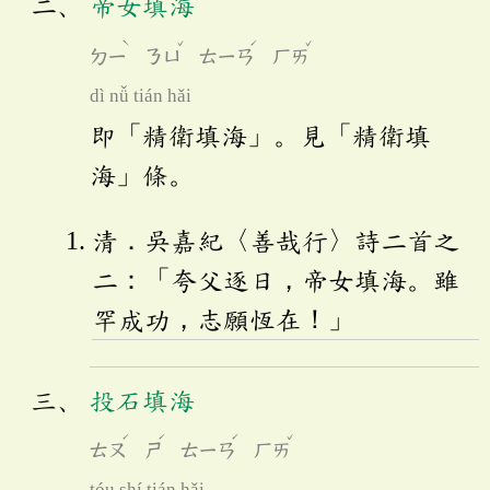
帝女填海
ˋ
ˇ
ˊ
ˇ
ㄉㄧ
ㄋㄩ
ㄊㄧㄢ
ㄏㄞ
dì nǚ tián hǎi
即「精衛填海」。見「精衛填
海」條。
清．吳嘉紀〈善哉行〉詩二首之
二：「夸父逐日，帝女填海。雖
罕成功，志願恆在！」
投石填海
ˊ
ˊ
ˊ
ˇ
ㄊㄡ
ㄕ
ㄊㄧㄢ
ㄏㄞ
tóu shí tián hǎi