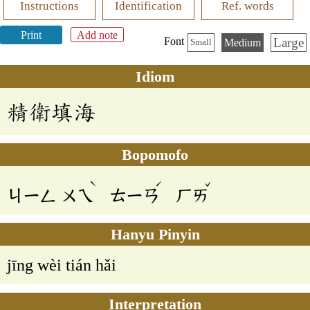
Instructions
Identification
Ref. words
Print
Add note
Large
Font
Medium
Small
Idiom
精衛填海
Bopomofo
ˋ
ˊ
ˇ
ㄐㄧㄥ
ㄨㄟ
ㄊㄧㄢ
ㄏㄞ
Hanyu Pinyin
jīng wèi tián hǎi
Interpretation