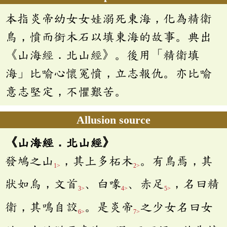
本指炎帝幼女女娃溺死東海，化為精衛
鳥，憤而銜木石以填東海的故事。典出
《山海經．北山經》。後用「精衛填
海」比喻心懷冤憤，立志報仇。亦比喻
意志堅定，不懼艱苦。
Allusion source
《山海經．北山經》
發鳩之山
，其上多柘木
。有鳥焉，其
1>
2>
狀如烏，文首
、白喙
、赤足
，名曰精
3>
4>
5>
衛，其鳴自詨
。是炎帝
之少女名曰女
6>
7>