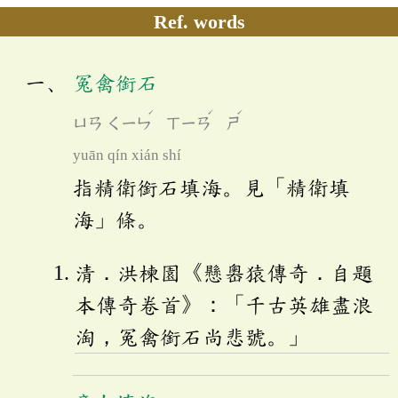
Ref. words
冤禽銜石
ˊ
ˊ
ˊ
ㄩㄢ
ㄑㄧㄣ
ㄒㄧㄢ
ㄕ
yuān qín xián shí
指精衛銜石填海。見「精衛填
海」條。
清．洪楝園《懸嶴猿傳奇．自題
本傳奇卷首》：「千古英雄盡浪
淘，冤禽銜石尚悲號。」