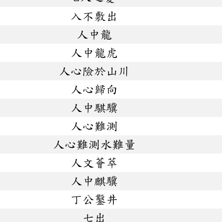
入不敷出
人中龍
人中龍虎
人心險於山川
人心歸向
人中騏驥
人心難測
人心難測水難量
人文薈萃
人中麒驥
丁公鑿井
七出