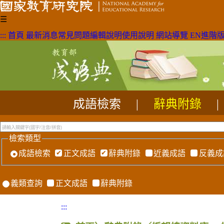
☰
:::
首頁
最新消息
常見問題
編輯說明
使用說明
網站導覽
EN
進階
成語檢索
|
辭典附錄
|
檢索類型
成語檢索
正文成語
辭典附錄
近義成語
反義成
義類查詢
正文成語
辭典附錄
:::