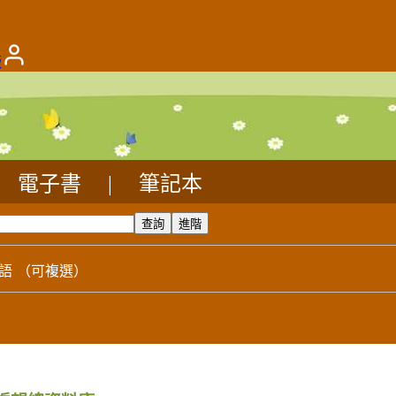
版
電子書
|
筆記本
語
（可複選）