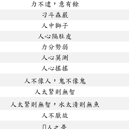
力不逮，意有餘
刁斗森嚴
人中獅子
人心隔肚皮
力分勢弱
人心莫測
人心搖搖
人不像人，鬼不像鬼
人太緊則無智
人太緊則無智，水太清則無魚
人不厭故
人之憂