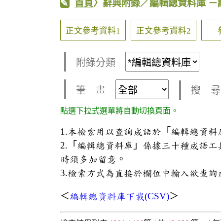
首頁
〉辭典附錄／編輯總資料庫
－
正文參考資料1
正文參考資料2
附錄分類
筆 畫
搜 尋
點選下拉式選單將自動切換頁面。
1.本檢索用以查詢成語於「編輯總資
2.「編輯總資料庫」係據三十種成語
時須多加留意。
3.檢索方式為直接於欄位中輸入欲查詢
＜
編輯總資料庫下載(CSV)
＞