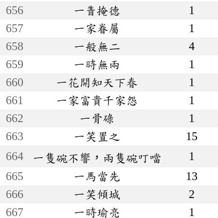
656
一眚掩德
1
657
一家眷屬
1
658
一般無二
4
659
一時無兩
1
660
一花開知天下春
1
661
一家富貴千家怨
1
662
一骨碌
1
663
一笑置之
15
664
1
一隻碗不響，兩隻碗叮噹
665
一馬當先
13
666
一笑傾城
2
667
一時瑜亮
1