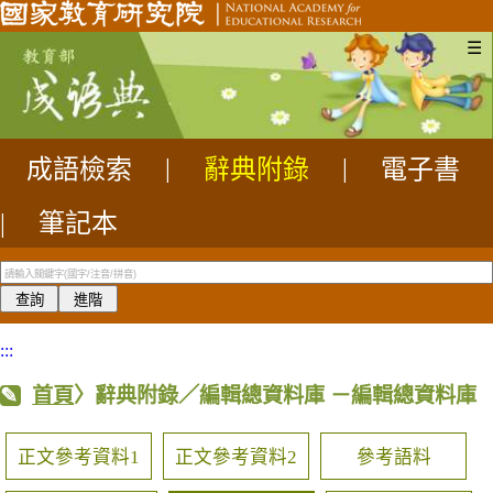
☰
成語檢索
|
辭典附錄
|
電子書
|
筆記本
:::
首頁
〉辭典附錄／編輯總資料庫
－編輯總資料庫
正文參考資料1
正文參考資料2
參考語料