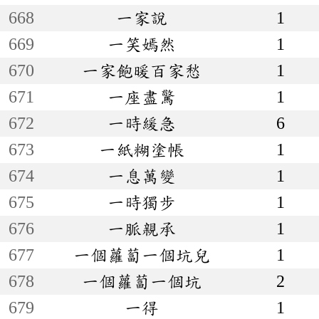
668
一家說
1
669
一笑嫣然
1
670
一家飽暖百家愁
1
671
一座盡驚
1
672
一時緩急
6
673
一紙糊塗帳
1
674
一息萬變
1
675
一時獨步
1
676
一脈親承
1
677
一個蘿蔔一個坑兒
1
678
一個蘿蔔一個坑
2
679
一得
1