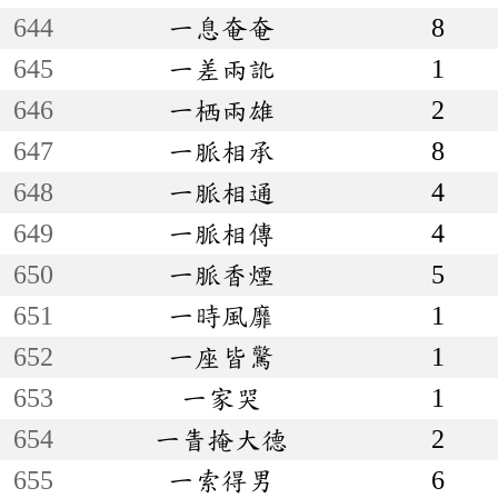
644
一息奄奄
8
645
一差兩訛
1
646
一栖兩雄
2
647
一脈相承
8
648
一脈相通
4
649
一脈相傳
4
650
一脈香煙
5
651
一時風靡
1
652
一座皆驚
1
653
一家哭
1
654
一眚掩大德
2
655
一索得男
6