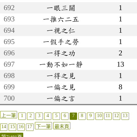
692
一眼三關
1
693
一推六二五
1
694
一視之仁
1
695
一假手之勞
1
696
一得之功
2
697
一動不如一靜
13
698
一得之見
1
699
一偏之見
8
700
一偏之言
1
上一筆
1
2
3
4
5
6
7
8
9
10
11
12
13
14
15
16
17
下一筆
最末頁