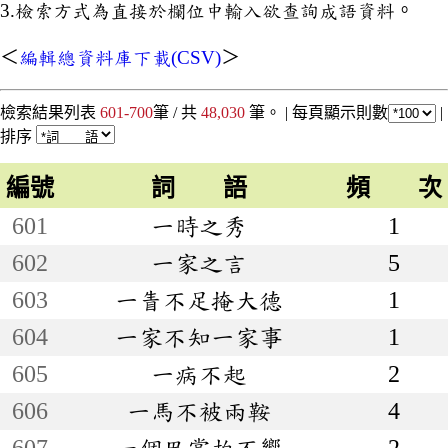
3.檢索方式為直接於欄位中輸入欲查詢成語資料。
＜
編輯總資料庫下載(CSV)
＞
檢索結果列表
601-700
筆 / 共
48,030
筆。 |
每頁顯示則數
|
排序
編號
詞 語
頻 次
601
一時之秀
1
602
一家之言
5
603
一眚不足掩大德
1
604
一家不知一家事
1
605
一病不起
2
606
一馬不被兩鞍
4
607
一個巴掌拍不響
2