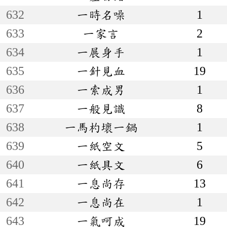
632
一時名噪
1
633
一家言
2
634
一展身手
1
635
一針見血
19
636
一索成男
1
637
一般見識
8
638
一馬杓壞一鍋
1
639
一紙空文
5
640
一紙具文
6
641
一息尚存
13
642
一息尚在
1
643
一氣呵成
19