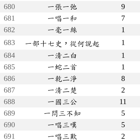
680
一張一弛
9
681
一唱一和
7
682
一毫一絲
1
683
1
一部十七史，從何說起
684
一清二白
1
685
一蛇二首
1
686
一乾二淨
8
687
一清二楚
2
688
一國三公
11
689
一問三不知
5
690
一唱三嘆
5
691
一唱三歎
2