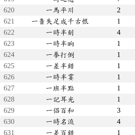
620
一馬平川
2
621
一眚失足成千古恨
1
622
一時半刻
4
623
一時半晌
1
624
一拳打倒
1
625
一差半錯
1
626
一時半霎
1
627
一班半點
1
628
一記耳光
1
629
一倡百和
3
630
一時名流
4
631
一差百錯
1