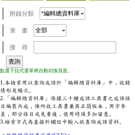
附錄分類
筆 畫
搜 尋
點選下拉式選單將自動切換頁面。
1.本檢索用以查詢成語於「編輯總資料庫」中，收錄
情形及頻次。
2.「編輯總資料庫」係據三十種成語工具書之成語條
目編製而成，惟所收工具書兼具正簡版本，用字參
差，部分條目或見重複，使用時須多加留意。
3.檢索方式為直接於欄位中輸入欲查詢成語資料。