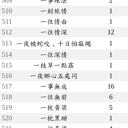
509
一事殊法
2
510
一刻旅情
1
511
一往情由
1
512
一往情深
12
513
1
一夜被蛇咬，十日怕麻繩
514
一往深情
1
515
一枝草一點露
1
516
一夜鄉心五處同
1
517
一事無成
16
518
一往無前
6
519
一枕黃梁
5
520
一枕黑甜
1