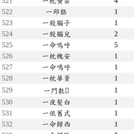
521
一枕黃粱
4
522
一邱貉
1
523
一股腦子
1
524
一股腦兒
2
525
一命嗚呼
5
526
一枕槐安
1
527
一命鳴呼
1
528
一枕華胥
1
529
1
一門數
530
一夜髮白
1
531
一依舊式
1
532
一命歸西
1