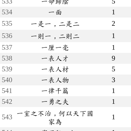
533
一命歸陰
5
534
一面
1
535
2
一是一，二是二
536
1
一則一，二則二
537
一厘一毫
1
538
一表人才
9
539
一表人材
5
540
一表人物
3
541
一律千篇
1
542
一勇之夫
1
一室之不治，何以天下國
543
1
家為