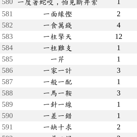
580
1
一度著蛇咬，怕見斷井索
581
一面緣慳
2
582
一食萬錢
4
583
一柱擎天
12
584
一柱難支
1
585
一芹
1
586
一家一計
3
587
一般一配
1
588
一馬一鞍
3
589
一針一線
1
590
一差一錯
1
591
一缺十求
2