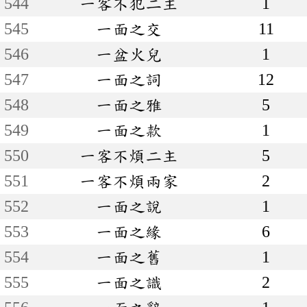
544
一客不犯二主
1
545
一面之交
11
546
一盆火兒
1
547
一面之詞
12
548
一面之雅
5
549
一面之款
1
550
一客不煩二主
5
551
一客不煩兩家
2
552
一面之說
1
553
一面之緣
6
554
一面之舊
1
555
一面之識
2