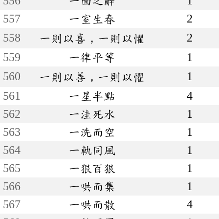
556
一面之辭
1
557
一室生春
2
558
2
一則以喜，一則以懼
559
一律平等
1
560
1
一則以善，一則以懼
561
一星半點
4
562
一洼死水
1
563
一洗而空
1
564
一軌同風
1
565
一狠百狠
1
566
一哄而集
1
567
一哄而散
4