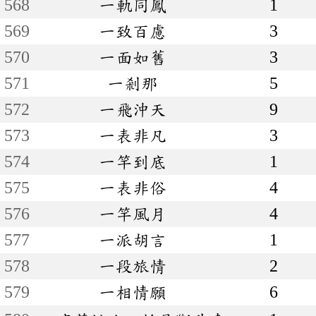
568
一軌同鳳
1
569
一致百慮
3
570
一面如舊
3
571
一剎那
5
572
一飛沖天
9
573
一表非凡
3
574
一竿到底
1
575
一表非俗
4
576
一竿風月
4
577
一派胡言
1
578
一段旅情
2
579
一相情願
6