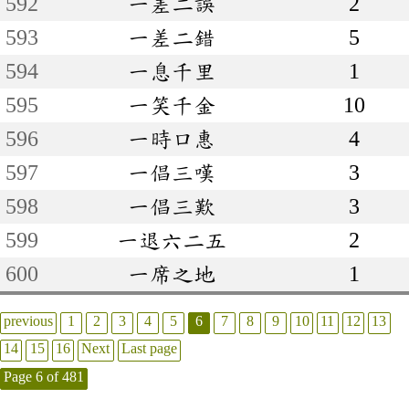
592
一差二誤
2
593
一差二錯
5
594
一息千里
1
595
一笑千金
10
596
一時口惠
4
597
一倡三嘆
3
598
一倡三歎
3
599
一退六二五
2
600
一席之地
1
previous
1
2
3
4
5
6
7
8
9
10
11
12
13
14
15
16
Next
Last page
Page 6 of 481