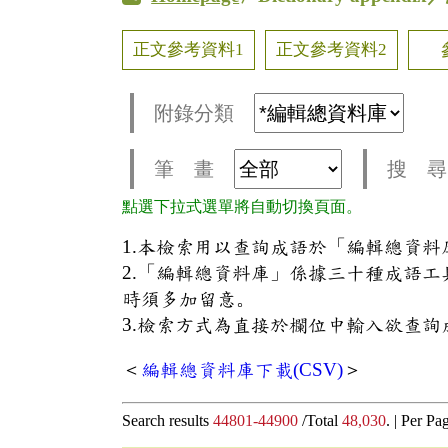
正文參考資料1
正文參考資料2
附錄分類
筆 畫
搜 尋
點選下拉式選單將自動切換頁面。
1.本檢索用以查詢成語於「編輯總資
2.「編輯總資料庫」係據三十種成語
時須多加留意。
3.檢索方式為直接於欄位中輸入欲查詢
＜
編輯總資料庫下載(CSV)
＞
Search results
44801-44900
/Total
48,030
. |
Per Pa