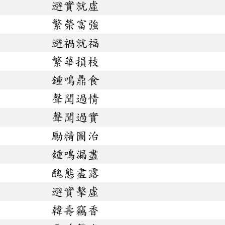
避實就虛
繁榮富強
避禍就福
繁華損枝
鍾鳴鼎食
聲聞過情
聲聞過實
勵精圖治
鍾鳴漏盡
醜態盡露
避實擊虛
韓壽竊香