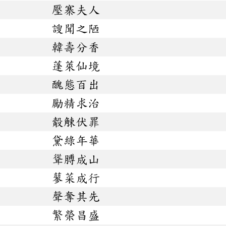
壓寨夫人
謏聞之陋
韓壽分香
蓬萊仙境
醜態百出
勵精求治
觳觫伏罪
黛綠年華
聳膊成山
蓼菜成行
聲奪其先
繁榮昌盛