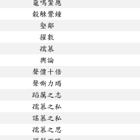
黿鳴鱉應
觳觫釁鐘
壑鄰
擢數
孺慕
輿論
聲價十倍
聲嘶力竭
蹈厲之志
孺慕之私
謠慕之私
孺慕之思