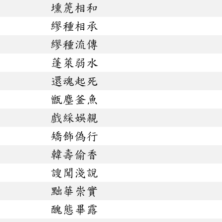
壎箎相和
繆種相承
繆種流傳
蓬萊弱水
還魂起死
甑塵釜魚
戲綵娛親
矯飾偽行
韓壽偷香
謏聞淺說
黜華崇實
醜態畢露