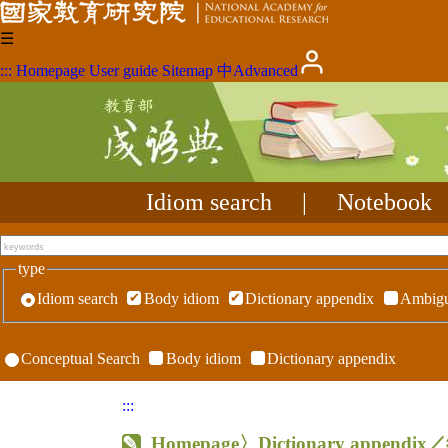
☰
:::
Homepage
User guide
Sitemap
中
Advanced
Idiom search
|
Notebook
type
Idiom search
Body idiom
Dictionary appendix
Ambigu
Conceptual Search
Body idiom
Dictionary appendix
:::
Homepage
〉Dictionary appen