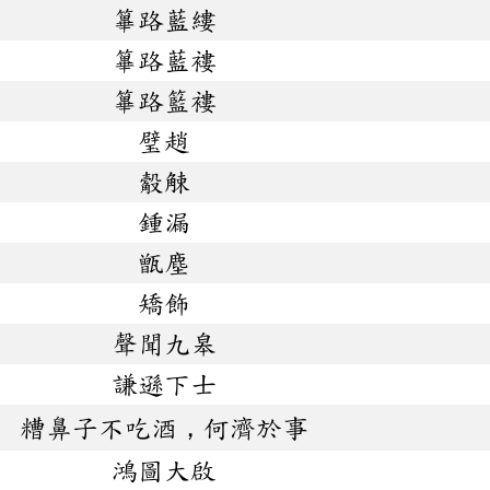
篳路藍縷
篳路藍褸
篳路籃褸
璧趙
觳觫
鍾漏
甑塵
矯飾
聲聞九皋
謙遜下士
糟鼻子不吃酒，何濟於事
鴻圖大啟