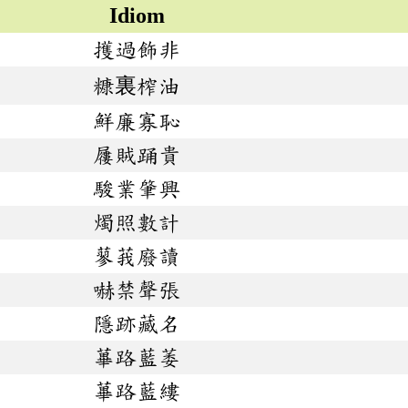
Idiom
擭過飾非
糠裏榨油
鮮廉寡恥
屨賊踊貴
駿業肇興
燭照數計
蓼莪廢讀
嚇禁聲張
隱跡藏名
蓽路藍萎
蓽路藍縷