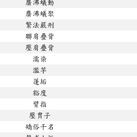
麋沸蟻動
麋沸蟻聚
繁法嚴刑
聯肩疊背
壓肩疊背
濡染
濫竽
蓬垢
豁度
臂指
壓冑子
矯俗干名