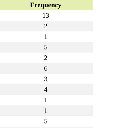
Frequency
13
2
1
5
2
6
3
4
1
1
5