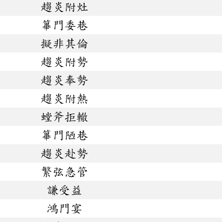
趨炎附灶
篳門委巷
擬非其倫
趨炎附勢
趨炎奉勢
趨炎附熱
螳斧拒轍
篳門陋巷
趨炎赴勢
繁弦急管
謙受益
鴻門宴