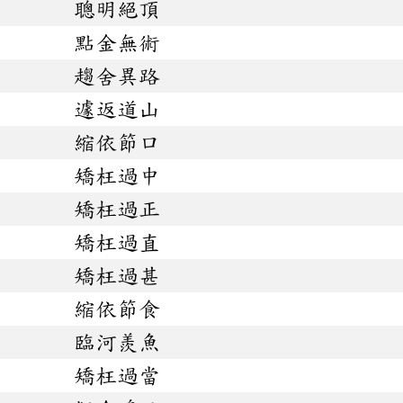
聰明絕頂
點金無術
趨舍異路
遽返道山
縮依節口
矯枉過中
矯枉過正
矯枉過直
矯枉過甚
縮依節食
臨河羨魚
矯枉過當