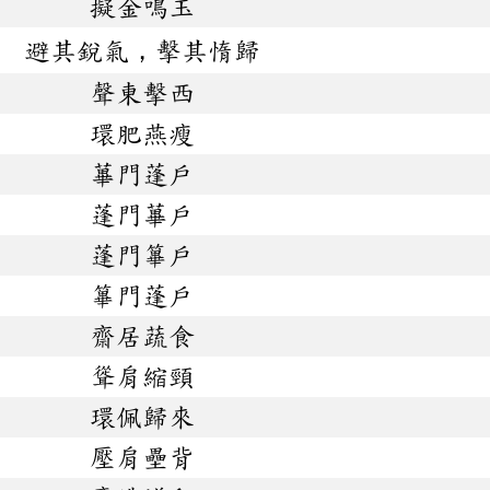
擬金鳴玉
避其銳氣，擊其惰歸
聲東擊西
環肥燕瘦
蓽門蓬戶
蓬門蓽戶
蓬門篳戶
篳門蓬戶
齋居蔬食
聳肩縮頸
環佩歸來
壓肩壘背