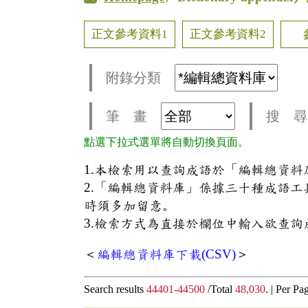
正文參考資料1
正文參考資料2
附錄分類
筆 畫
搜 尋
點選下拉式選單將自動切換頁面。
1.本檢索用以查詢成語於「編輯總資
2.「編輯總資料庫」係據三十種成語
時須多加留意。
3.檢索方式為直接於欄位中輸入欲查詢
＜
編輯總資料庫下載(CSV)
＞
Search results
44401-44500
/Total
48,030
. |
Per Pa