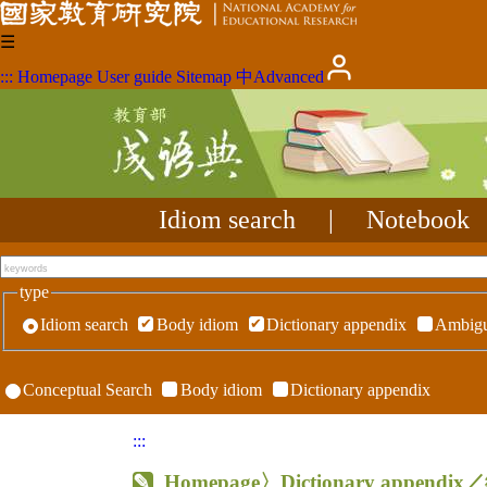
☰
:::
Homepage
User guide
Sitemap
中
Advanced
Idiom search
|
Notebook
type
Idiom search
Body idiom
Dictionary appendix
Ambigu
Conceptual Search
Body idiom
Dictionary appendix
:::
Homepage
〉Dictionary appen