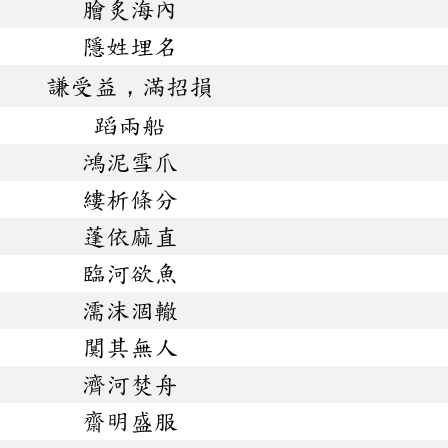
膾炙海內
隱姓埋名
謙受益，滿招損
蹈兩船
鴻泥雪爪
縷析條分
蓬依麻直
臨河欲魚
濡沫涸轍
闃其無人
濟河焚舟
齋明盛服