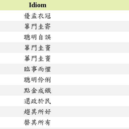
Idiom
優孟衣冠
篳門圭窬
聰明自誤
篳門圭竇
蓽門圭竇
臨事而懼
聰明伶俐
點金成鐵
還政於民
趨其所好
罄其所有