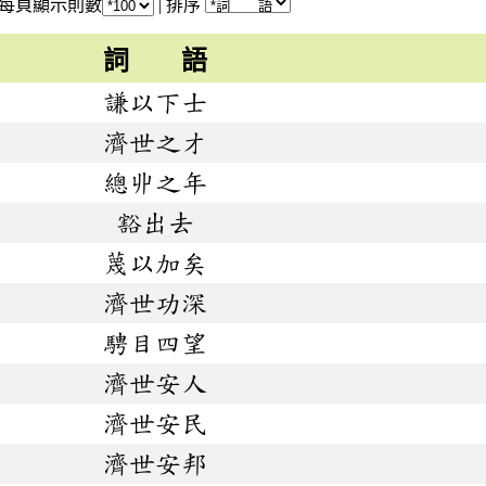
每頁顯示則數
|
排序
詞 語
謙以下士
濟世之才
總丱之年
豁出去
蔑以加矣
濟世功深
騁目四望
濟世安人
濟世安民
濟世安邦