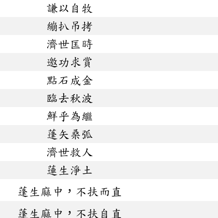
謙以自牧
繃扒吊拷
濟世匡時
邀功求賞
點石成金
臨去秋波
鮮乎為繼
蓬矢桑弧
濟世救人
蓮生淨土
蓬生麻中，不扶而直
蓬生麻中，不扶自直