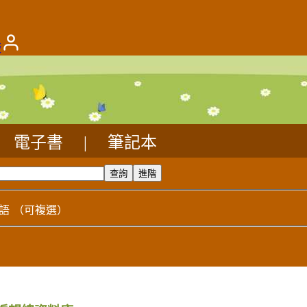
版
電子書
|
筆記本
語
（可複選）