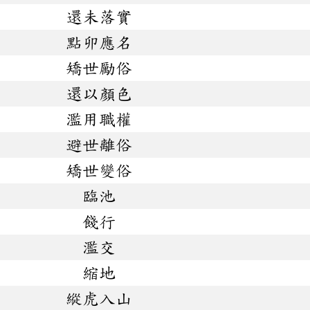
還未落實
點卯應名
矯世勵俗
還以顏色
濫用職權
避世離俗
矯世變俗
臨池
餞行
濫交
縮地
縱虎入山