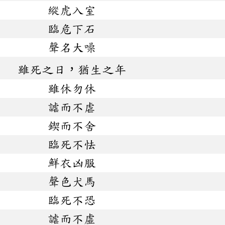
縱虎入室
臨危下石
聲名大噪
雖死之日，猶生之年
雖休勿休
謔而不虐
鍥而不舍
臨死不怯
鮮衣凶服
聲色犬馬
臨死不恐
謔而不虛