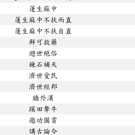
蓬生麻中
蓬生麻中不扶而直
蓬生麻中不扶自直
鮮可救藥
避世絕俗
鍊石補天
濟世愛民
濟世經邦
牆外漢
蹊田奪牛
邀功圖賞
講古論今