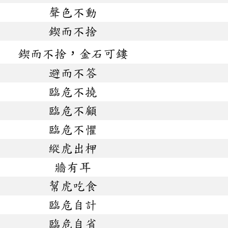
聲色不動
鍥而不捨
鍥而不捨，金石可鏤
避而不答
臨危不撓
臨危不顧
臨危不懼
縱虎出柙
牆有耳
幫虎吃食
臨危自計
臨危自省