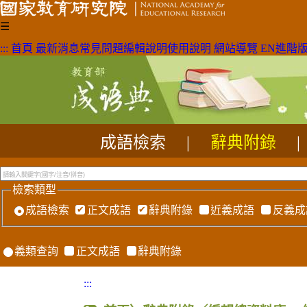
☰
:::
首頁
最新消息
常見問題
編輯說明
使用說明
網站導覽
EN
進階
成語檢索
|
辭典附錄
|
檢索類型
成語檢索
正文成語
辭典附錄
近義成語
反義成
義類查詢
正文成語
辭典附錄
:::