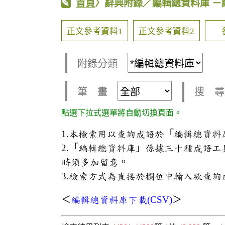
首頁
〉辭典附錄／編輯總資料庫
－
正文參考資料1
正文參考資料2
附錄分類
筆 畫
搜 尋
點選下拉式選單將自動切換頁面。
1.本檢索用以查詢成語於「編輯總資
2.「編輯總資料庫」係據三十種成語
時須多加留意。
3.檢索方式為直接於欄位中輸入欲查詢
＜
編輯總資料庫下載(CSV)
＞