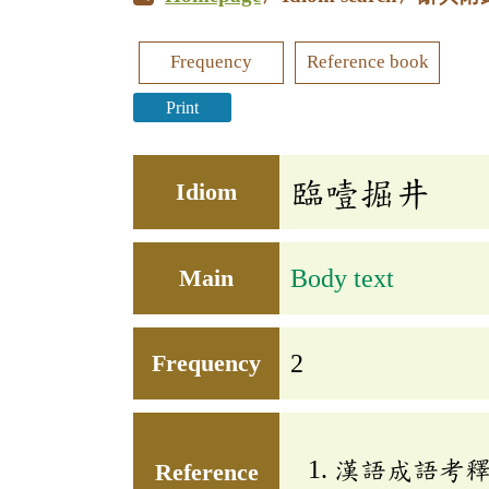
Frequency
Reference book
Print
臨噎掘井
Idiom
Main
Body text
Frequency
2
漢語成語考
Reference