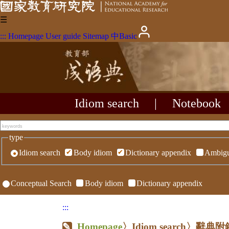
☰
:::
Homepage
User guide
Sitemap
中
Basic
Idiom search
|
Notebook
type
Idiom search
Body idiom
Dictionary appendix
Ambigu
Conceptual Search
Body idiom
Dictionary appendix
:::
Homepage
〉Idiom search〉