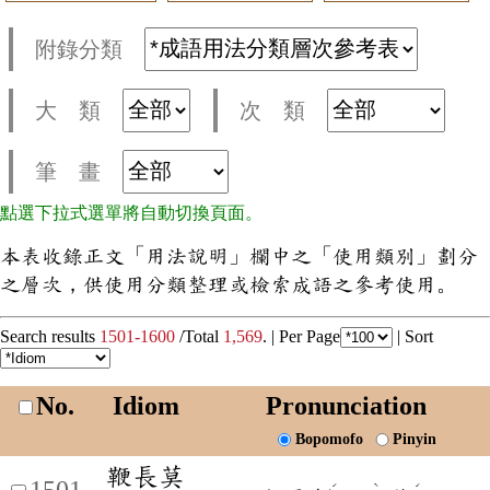
附錄分類
大 類
次 類
筆 畫
點選下拉式選單將自動切換頁面。
本表收錄正文「用法說明」欄中之「使用類別」劃分
之層次，供使用分類整理或檢索成語之參考使用。
Search results
1501-1600
/Total
1,569
. |
Per Page
|
Sort
No.
Idiom
Pronunciation
Bopomofo
Pinyin
鞭長莫
1501
ˊ
ˋ
ˊ