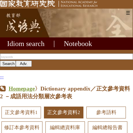
☰
Idiom search
|
Notebook
:::
Homepage
〉Dictionary appendix／正文參考資料
2
－成語用法分類層次參考表
正文參考資料1
正文參考資料2
參考語料
修訂本參考資料
編輯總資料庫
編輯總報告書