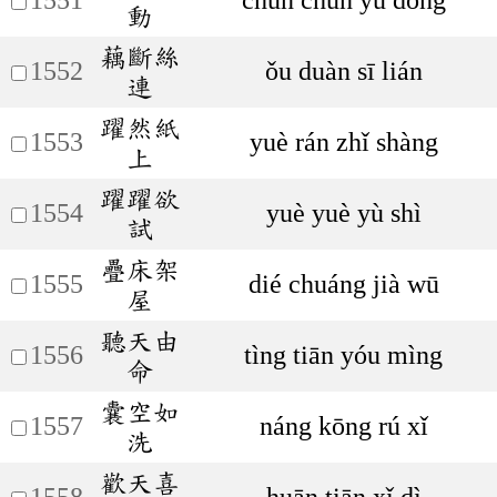
動
藕斷絲
1552
ǒu duàn sī lián
連
躍然紙
1553
yuè rán zhǐ shàng
上
躍躍欲
1554
yuè yuè yù shì
試
疊床架
1555
dié chuáng jià wū
屋
聽天由
1556
tìng tiān yóu mìng
命
囊空如
1557
náng kōng rú xǐ
洗
歡天喜
1558
huān tiān xǐ dì