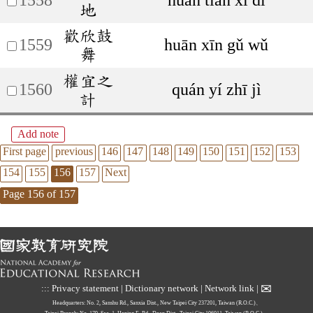
地
歡欣鼓
1559
huān xīn gǔ wǔ
舞
權宜之
1560
quán yí zhī jì
計
Add note
First page
previous
146
147
148
149
150
151
152
153
154
155
156
157
Next
Page 156 of 157
✉
:::
Privacy statement
|
Dictionary network
|
Network link
|
Headquarters: No. 2, Sanshu Rd., Sanxia Dist., New Taipei City 237201, Taiwan (R.O.C.)、