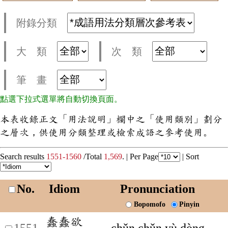
附錄分類
大 類
次 類
筆 畫
點選下拉式選單將自動切換頁面。
本表收錄正文「用法說明」欄中之「使用類別」劃分
之層次，供使用分類整理或檢索成語之參考使用。
Search results
1551-1560
/Total
1,569
. |
Per Page
|
Sort
No.
Idiom
Pronunciation
Bopomofo
Pinyin
蠢蠢欲
1551
chǔn chǔn yù dòng