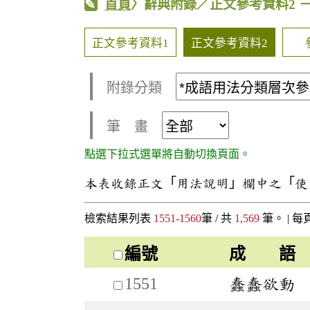
首頁
〉辭典附錄／正文參考資料2
正文參考資料1
正文參考資料2
附錄分類
筆 畫
點選下拉式選單將自動切換頁面。
本表收錄正文「用法說明」欄中之「使
檢索結果列表
1551-1560
筆 / 共
1,569
筆。 |
每
編號
成 語
1551
蠢蠢欲動