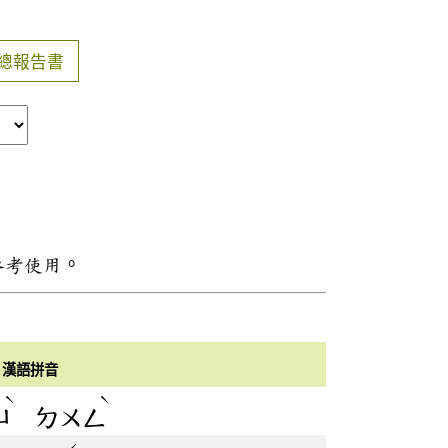
總報告書
參考使用。
漢語拼音
ˋ
ˋ
ㄩ
ㄉㄨㄥ
ˊ