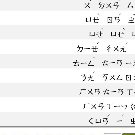
ㄡ
ㄉㄨㄢ
ㄙ
ˋ
ˊ
ㄩㄝ
ㄖㄢ
ㄓ
ˋ
ˋ
ㄩㄝ
ㄩㄝ
ˊ
ˊ
ㄉㄧㄝ
ㄔㄨㄤ
ˋ
ㄊㄧㄥ
ㄊㄧㄢ
ㄧ
ˊ
ㄋㄤ
ㄎㄨㄥ
ㄖ
ㄏㄨㄢ
ㄊㄧㄢ
ㄒ
ㄏㄨㄢ
ㄒㄧㄣ
ˊ
ˊ
ㄑㄩㄢ
ㄧ