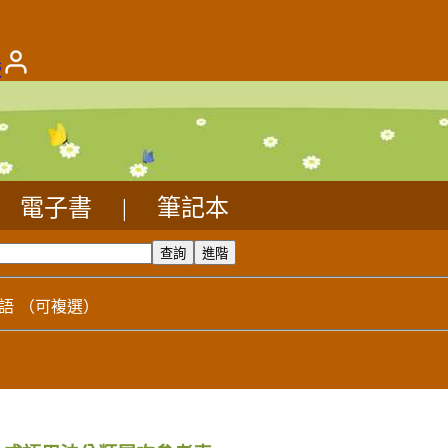
版
電子書
|
筆記本
語
（可複選）