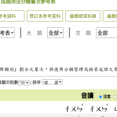
－成語用法分類層次參考表
參考語料
修訂本參考資料
編輯總資料庫
編輯
大 類
次 類
用類別」劃分之層次，供使用分類整理或檢索成語之
頁顯示則數
|
排序
音讀
注音
ˇ
ˇ
ㄔㄨㄣ
ㄔㄨㄣ
ˇ
ˋ