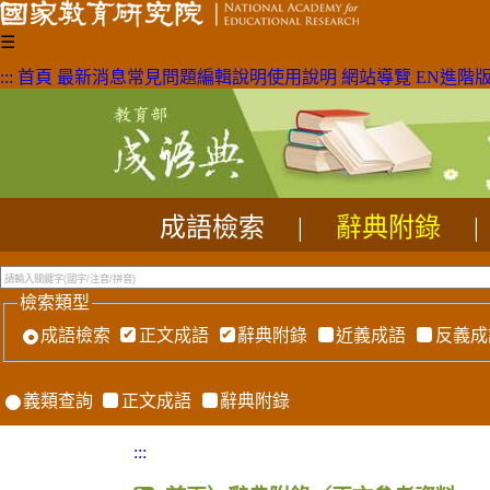
☰
:::
首頁
最新消息
常見問題
編輯說明
使用說明
網站導覽
EN
進階
成語檢索
|
辭典附錄
|
檢索類型
成語檢索
正文成語
辭典附錄
近義成語
反義成
義類查詢
正文成語
辭典附錄
:::