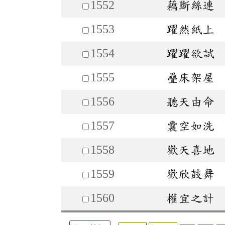
1552
藕斷絲連
1553
躍然紙上
1554
躍躍欲試
1555
疊床架屋
1556
聽天由命
1557
囊空如洗
1558
歡天喜地
1559
歡欣鼓舞
1560
權宜之計