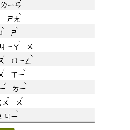
ㄌㄧㄢ
ˇ
ˋ
ㄕㄤ
ˋ
ˋ
ㄩ
ㄕ
ˋ
ㄐㄧㄚ
ㄨ
ˊ
ˋ
ㄡ
ㄇㄧㄥ
ˊ
ˇ
ㄨ
ㄒㄧ
ˇ
ˋ
ㄧ
ㄉㄧ
ˇ
ˇ
ㄍㄨ
ㄨ
ˋ
ㄓ
ㄐㄧ