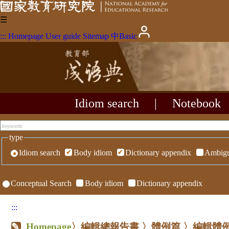
☰
:::
Homepage
User guide
Sitemap
中
Basic
Idiom search
|
Notebook
type
Idiom search
Body idiom
Dictionary appendix
Ambigu
Conceptual Search
Body idiom
Dictionary appendix
:::
Homepage
〉
編輯總報告書
〉
體例篇
〉
編輯體