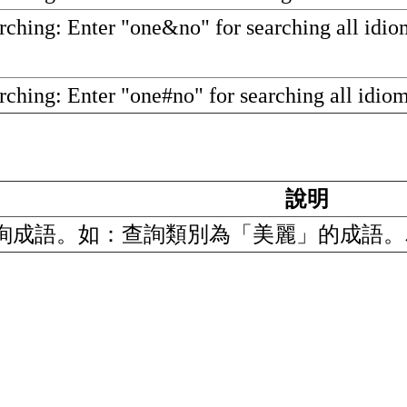
arching: Enter "one&no" for searching all id
rching: Enter "one#no" for searching all idi
說明
詢成語。如：查詢類別為「美麗」的成語。