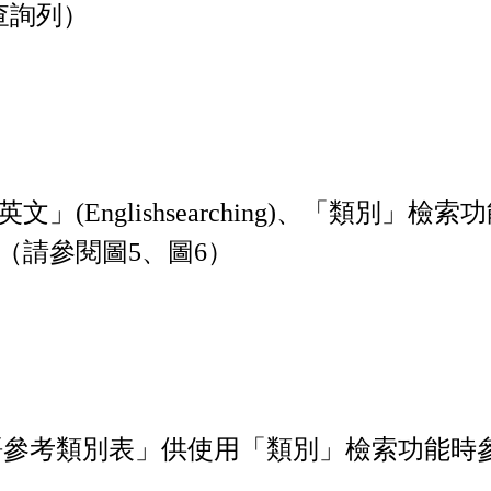
查詢列）
」(Englishsearching)、「類別
（請參閱圖5、圖6）
參考類別表」供使用「類別」檢索功能時