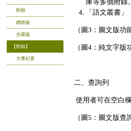
庫等多個附錄
附錄
「語文叢書」
網路版
（圖3：圖文版功
光碟版
（圖4：純文字版
【附錄】
大事紀要
二、查詢列
使用者可在空白欄
（圖5：圖文版查