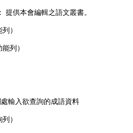
。
： 提供本會編輯之語文叢書。
能列）
功能列）
處輸入欲查詢的成語資料
詢列）