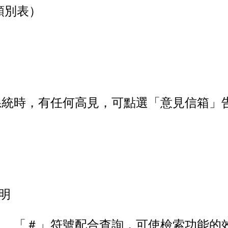
類別表）
統時，有任何高見，可點選「意見信箱」
）
明
、「＃」符號配合查詢，可使檢索功能的