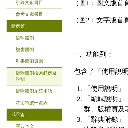
（圖1：圖文版首
引錄文獻書目
參考文獻書目
（圖2：文字版首
體例篇
編輯體例
複審體例
一、功能列：
引書體例原則
包含了「使用說明
編輯體例檢索範例及
說明
「使用說明」
編輯體例系統用語
「編輯說明」
常用符號一覽表
群、版權頁及
成果篇
「辭典附錄」
字典本文