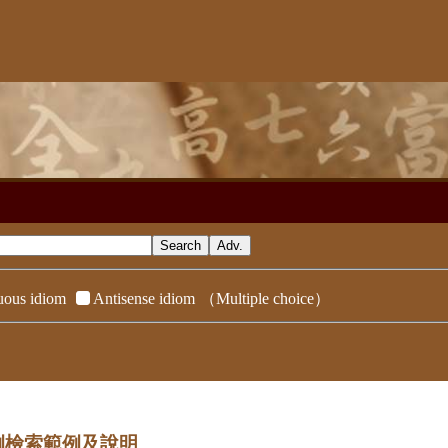
ous idiom
Antisense idiom
（Multiple choice）
例檢索範例及說明