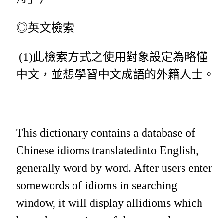
◎英文檢索
(1)此檢索方式之使用對象設定為略懂
中文，並想學習中文成語的外籍人士。
This dictionary contains a database of
Chinese idioms translatedinto English,
generally word by word. After users enter
somewords of idioms in searching
window, it will display allidioms which