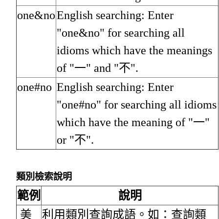
one&no
English searching: Enter
"one&no" for searching all
idioms which have the meanings
of "一" and "不".
one#no
English searching: Enter
"one#no" for searching all idioms
which have the meaning of "一"
or "不".
類別檢索說明
範例
說明
美
利用類別查詢成語。如：查詢類