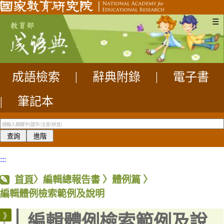
☰
成語檢索
|
辭典附錄
|
電子書
|
筆記本
:::
首頁
〉
編輯總報告書
〉
體例篇
〉
編輯體例檢索範例及說明
編輯體例檢索範例及說