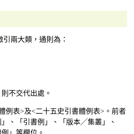
徵引兩大類，通則為：
，則不交代出處。
體例表>及<二十五史引書體例表>。前者
例」、「引書例」、「版本╱集叢」、
體例」等欄位。