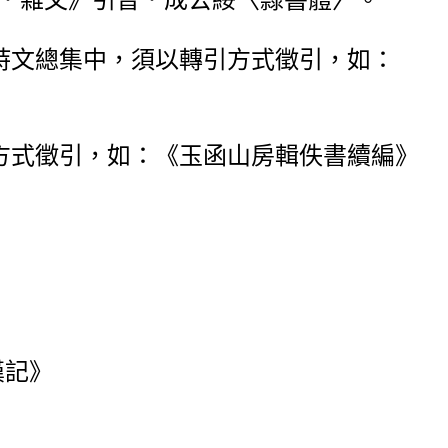
詩文總集中，須以轉引方式徵引，如：
方式徵引，如：《玉函山房輯佚書續編》
漢記》