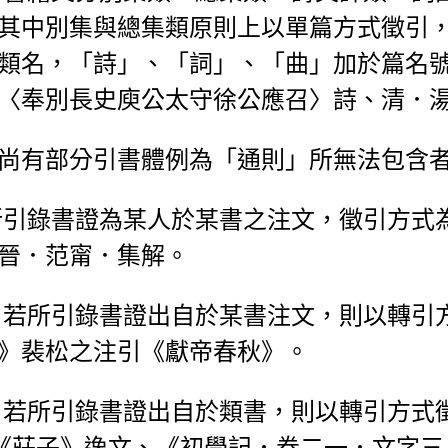
其中別集與總集類原則上以單篇方式徵引
類名，「詩」、「詞」、「曲」加於篇名
〈奉別長史庾公太守徐公應召〉詩、清．
尚有部分引書體例為「通則」所無法包含
所引錄書證為某人於某書之注文，徵引方式
晉．范甯．集解。
：若所引錄書證出自於某書注文，則以轉引
》裴松之注引《獻帝春秋》。
：若所引錄書證出自於類書，則以轉引方式
《莊子》逸文、《初學記．卷二一．文字三