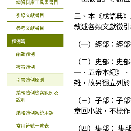
總資料庫工具書書目
三、本《成語典》
引錄文獻書目
敘述各類文獻徵引
參考文獻書目
體例篇
（一）經部：經部
編輯體例
（二）史部：史部
複審體例
一．五帝本紀》、
引書體例原則
雜，故另獨立列於
編輯體例檢索範例及
（三）子部：子部
說明
章回小說，不標作
編輯體例系統用語
常用符號一覽表
（四）集部： 集