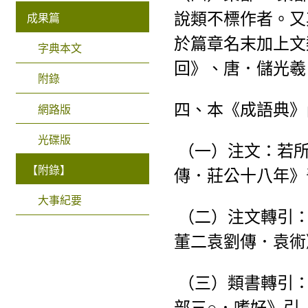
說類不標作者。又
成果篇
於篇章名末加上文
字典本文
回》、唐．儲光羲
附錄
四、本《成語典》
網路版
光碟版
（一）注文：若
【附錄】
傳．莊公十八年》
大事紀要
（二）注文轉引
董二袁劉傳．袁術
（三）類書轉引
部三○．嗜好》引