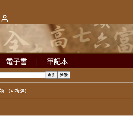
版
電子書
|
筆記本
語
（可複選）