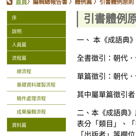
首頁
〉
編輯總報告書
〉
體例篇
〉
引書體例原則
引書體例
序
說明
一、 本《成語典
人員篇
全書徵引：朝代．
流程篇
總流程
單篇徵引：朝代．
基礎資料建製流程
其中屬單篇徵引者
稿件處理流程
二、本《成語典》
成果編輯流程
表分「類目」、「
資料篇
「出版者」等欄位