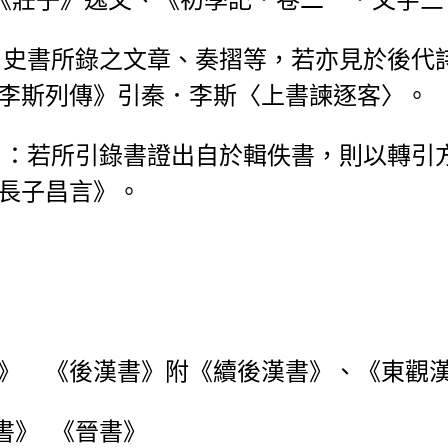
：史書所錄之文章、奏摺等，若亦見於後代
李斯列傳》引秦．李斯〈上書諫逐客〉。
引：若所引錄書證出自於輯佚書，則以轉引
長子昌言》。
》 《後漢書》附《續後漢書》、《東觀
書》 《晉書》