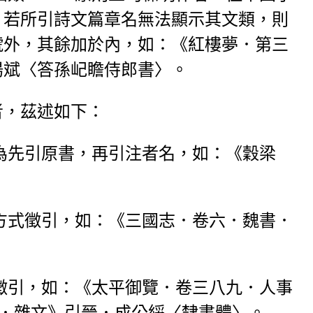
，若所引詩文篇章名無法顯示其文類，則
號外，其餘加於內，如：《紅樓夢．第三
湯斌〈答孫屺瞻侍郎書〉。
者，茲述如下：
為先引原書，再引注者名，如：《穀梁
方式徵引，如：《三國志．卷六．魏書．
徵引，如：《太平御覽．卷三八九．人事
．雜文》引晉．成公綏〈隸書體〉。