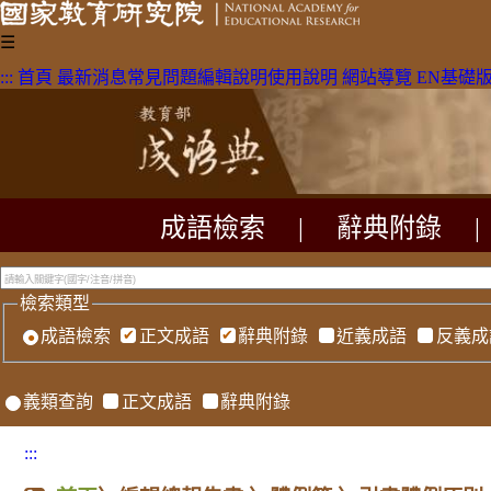
☰
:::
首頁
最新消息
常見問題
編輯說明
使用說明
網站導覽
EN
基礎
成語檢索
|
辭典附錄
|
檢索類型
成語檢索
正文成語
辭典附錄
近義成語
反義成
義類查詢
正文成語
辭典附錄
:::