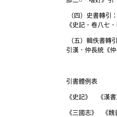
（四）史書轉引
《史記．卷八七．
（五）輯佚書轉
引漢．仲長統《仲
引書體例表
《史記》 《漢書
《三國志》 《魏