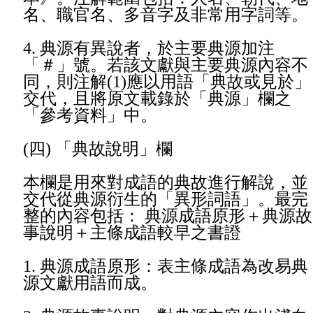
名、職官名、多音字及非常用字詞等。
4.
典源有異說者，於主要典源加注
「＃」號。若該文獻與主要典源內容不
同，則注解(1)應以用語「典故或見於」
交代，且將原文載錄於「典源」欄之
「參考資料」中。
(
四) 「典故說明」欄
本欄是用來對成語的典故進行解說，並
交代從典源衍生的「異形詞語」。最完
整的內容包括： 典源成語原形＋典源故
事說明＋主條成語較早之書證
1.
典源成語原形：表主條成語為改易典
源文獻用語而成。