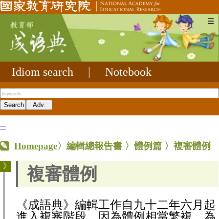
☰
Idiom search
|
Notebook
:::
Homepage
〉
編輯總報告書
〉
體例篇
〉
複審體例
複審體例
《成語典》編輯工作自九十二年六月起
進入複審階段，因為體例相當繁複，為