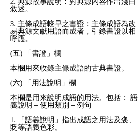
2.
典源故事說明：對典源內容作出淺白
敘述。
3.
主條成語較早之書證：主條成語為改
易典源文獻用語而成者，引錄書證以相
呼應。
(
五) 「書證」欄
本欄用來收錄主條成語的古典書證。
(
六) 「用法說明」欄
本欄是用來說明成語的用法。包括： 語
義說明＋使用類別＋例句
1.
「語義說明」指出成語之用法及褒、
貶等語義色彩。