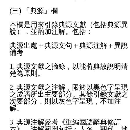
(
三) 「典源」欄
本欄是用來引錄典源文獻（包括典源異
說），並酌加注解。包括：
典源出處＋典源文句＋典源注解＋異說
備考
1.
典源文獻之摘錄，以能將典故說明清
楚為原則。
2.
典源文獻之注解，限於以黑色字呈現
之成語所出主要部分。其餘引錄文獻之
次要部分，則以灰色字呈現，不加注
解。
3.
典源注解參考《重編國語辭典修訂
本》。注解範圍包括：人名、朝代、地