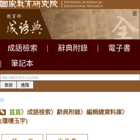
☰
成語檢索
|
辭典附錄
|
電子書
|
筆記本
:::
首頁
〉成語檢索〉辭典附錄〉編輯總資料庫〉
[瓊樓玉宇]