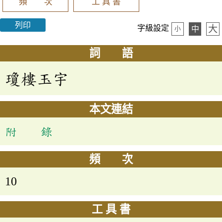
頻 次
工 具 書
列印
大
字級設定
中
小
詞 語
瓊樓玉宇
本文連結
附 錄
頻 次
10
工 具 書