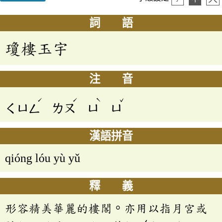
詞 語
瓊樓玉宇
注 音
ˊ
ˊ
ˋ
ˇ
ㄑㄩㄥ
ㄌㄡ
ㄩ
ㄩ
漢語拼音
qióng lóu yù yǔ
釋 義
形容精美華麗的樓閣。亦用以指月宮或