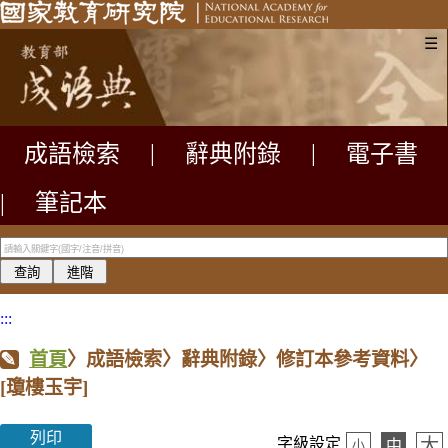
☰
成語檢索
|
辭典附錄
|
電子書
|
筆記本
:::
首頁
〉成語檢索〉辭典附錄〉修訂本參考資料〉
[瓊樓玉宇]
列印
大
字級設定
中
小