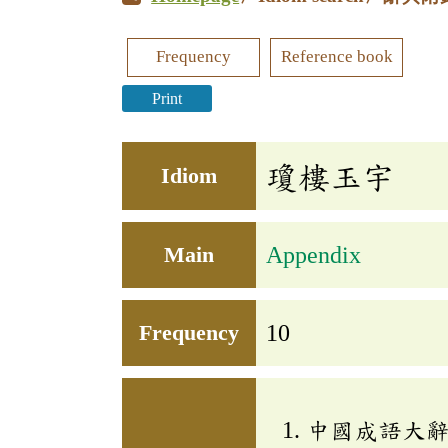
Frequency
Reference book
Print
瓊樓玉宇
Idiom
Main
Appendix
Frequency
10
中國成語大