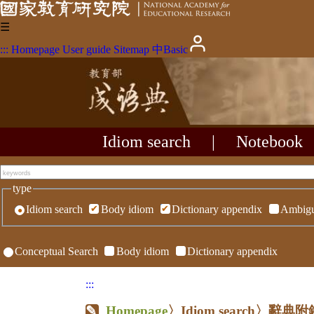
☰
:::
Homepage
User guide
Sitemap
中
Basic
Idiom search
|
Notebook
type
Idiom search
Body idiom
Dictionary appendix
Ambigu
Conceptual Search
Body idiom
Dictionary appendix
:::
Homepage
〉Idiom search〉